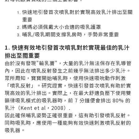
快速地引發首次噴乳對於實現高效乳汁排出至關
重要
媽媽必須佩戴大小合適的吸乳護罩
哺乳/吸乳期間支撐乳房時，手勢非常重要
1. 快速有效地引發首次噴乳對於實現最佳的乳汁
排出至關重要
由於沒有發現"輸乳竇"，大量的乳汁無法保存在乳導管
內，因此在噴乳反射發生之前幾乎無法排出多少乳汁。
眾所周知，寶寶開始哺乳時，使用快速吸吮動作刺激
「噴乳反射」。研究證實，快速引發首次噴乳有助於實
現高效的乳汁排出。實際上，在最大舒適負壓下使用雙
韻律吸乳模式的吸乳器時，前 7 分鐘便會排出 80% 的
乳汁（Kent et al，2008）.
因此確保哺乳姿勢正確很重要，這有助引發噴乳反射。
同時吸乳時，應使用一種能夠有效快速刺激噴乳反射的
吸乳器。