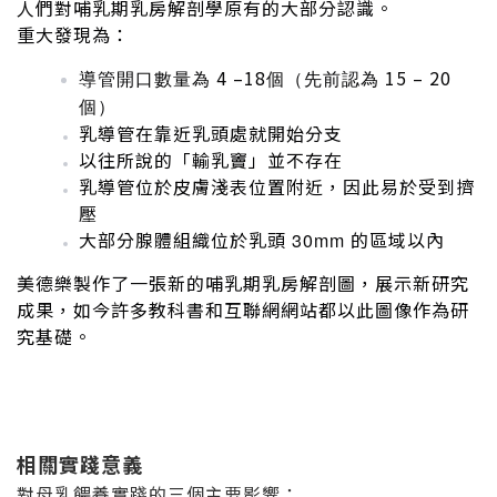
人們對哺乳期乳房解剖學原有的大部分認識。
重大發現為：
4 –18
15 – 20
導管開口數量為
個（先前認為
個）
乳導管在靠近乳頭處就開始分支
以往所說的「輸乳竇」並不存在
乳導管位於皮膚淺表位置附近，因此易於受到擠
壓
大部分腺體組織位於乳頭
的區域以內
30mm
美德樂製作了一張新的哺乳期乳房解剖圖，展示新研究
成果，如今許多教科書和互聯網網站都以此圖像作為研
究基礎。
相關實踐意義
對母乳餵養實踐的三個主要影響：