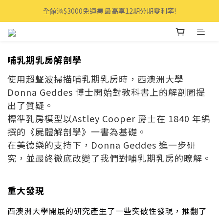
全館滿$3000免運🚚 最高享12期分期零利率!
全館滿$3000免運🚚 最高享12期分期零利率!
👩‍💻立即點我>>享專人線上一對一服務
全館滿$3000免運🚚 最高享12期分期零利率!
哺乳期乳房解剖學
使用超聲波掃描哺乳期乳房時，西澳洲大學
Donna Geddes 博士開始對教科書上的解剖圖提
出了質疑。
標準乳房模型以Astley Cooper 爵士在 1840 年編
撰的《屍體解剖學》一書為基礎。
在美德樂的支持下，Donna Geddes 進一步研
究，並最終徹底改變了我們對哺乳期乳房的瞭解。
重大發現
西澳洲大學開展的研究產生了一些突破性發現，推翻了