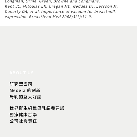
Longman, Orme, Green, Browne and Longmans.
Kent JC, Mitoulas LR, Cregan MD, Geddes DT, Larsson M,
Doherty DA, et al. Importance of vacuum for breastmilk
expression. Breastfeed Med 2008;3(1):11-9.
ABOUT US
研究型公司
Medela 的創新
母乳的巨大好處
世界衛生組織母乳餵養建議
醫療健康哲學
公司社會責任