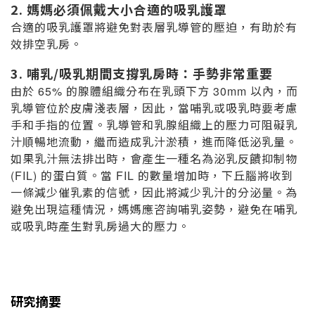
2. 媽媽必須佩戴大小合適的吸乳護罩
合適的吸乳護罩將避免對表層乳導管的壓迫，有助於有
效排空乳房。
3. 哺乳/吸乳期間支撐乳房時：手勢非常重要
由於
的腺體組織分布在乳頭下方
以內，而
65%
30mm
乳導管位於皮膚淺表層，因此，當哺乳或吸乳時要考慮
手和手指的位置。乳導管和乳腺組織上的壓力可阻礙乳
汁順暢地流動，繼而造成乳汁淤積，進而降低泌乳量。
如果乳汁無法排出時，會產生一種名為泌乳反饋抑制物
的蛋白質。當
的數量增加時，下丘腦將收到
(FIL)
FIL
一條減少催乳素的信號，因此將減少乳汁的分泌量。為
避免出現這種情況，媽媽應咨詢哺乳姿勢，避免在哺乳
或吸乳時產生對乳房過大的壓力。
研究摘要