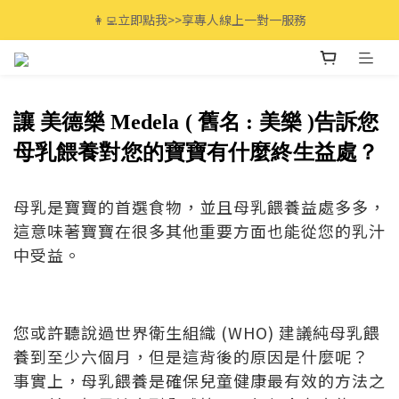
全館滿$3000免運🚚 最高享12期分期零利率!
👩‍💻立即點我>>享專人線上一對一服務
全館滿$3000免運🚚 最高享12期分期零利率!
讓
美德樂 Medela ( 舊名 : 美樂 )告訴您
母乳餵養對您的寶寶有什麼終生益處？
母乳是寶寶的首選食物，並且母乳餵養益處多多，
這意味著寶寶在很多其他重要方面也能從您的乳汁
中受益。
您或許聽說過世界衛生組織 (WHO) 建議純母乳餵
養到至少六個月，但是這背後的原因是什麼呢？
事實上，母乳餵養是確保兒童健康最有效的方法之