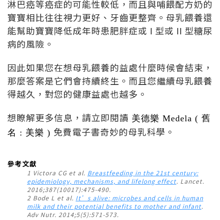
淋巴癌等癌症的可能性較低，而且與哺餵配方奶的
寶寶相比往往視力更好、牙齒更整齊。母乳餵養還
能幫助寶寶降低成年時患肥胖症或 I 型或 II 型糖尿
病的風險。
因此如果您在想母乳餵養的益處什麼時候會結束，
那麼答案是它們會持續終生。而且您繼續母乳餵養
得越久，對您的健康益處也越多。
想瞭解更多信息，請立即閱讀
美德樂 Medela ( 舊
免費電子書奇妙的母乳科學。
名 : 美樂 )
參考文獻
1 Victora CG et al.
Breastfeeding in the 21st century:
epidemiology, mechanisms, and lifelong effect
. Lancet.
2016;387(10017):475-490.
2 Bode L et al.
It’s alive: microbes and cells in human
milk and their potential benefits to mother and infant
.
Adv Nutr. 2014;5(5):571-573.