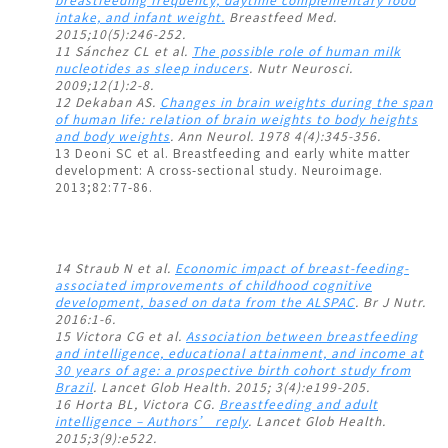
intake, and infant weight.
Breastfeed Med.
2015;10(5):246-252.
11 Sánchez CL et al.
The possible role of human milk
nucleotides as sleep inducers
. Nutr Neurosci.
2009;12(1):2-8.
12 Dekaban AS.
Changes in brain weights during the span
of human life: relation of brain weights to body heights
and body weights
. Ann Neurol. 1978 4(4):345-356.
13 Deoni SC et al. Breastfeeding and early white matter
development: A cross-sectional study. Neuroimage.
2013;82:77-86.
14 Straub N et al.
Economic impact of breast-feeding-
associated improvements of childhood cognitive
development, based on data from the ALSPAC
. Br J Nutr.
2016:1-6.
15 Victora CG et al.
Association between breastfeeding
and intelligence, educational attainment, and income at
30 years of age: a prospective birth cohort study from
Brazil
. Lancet Glob Health. 2015; 3(4):e199-205.
16 Horta BL, Victora CG.
Breastfeeding and adult
intelligence – Authors’ reply
. Lancet Glob Health.
2015;3(9):e522.