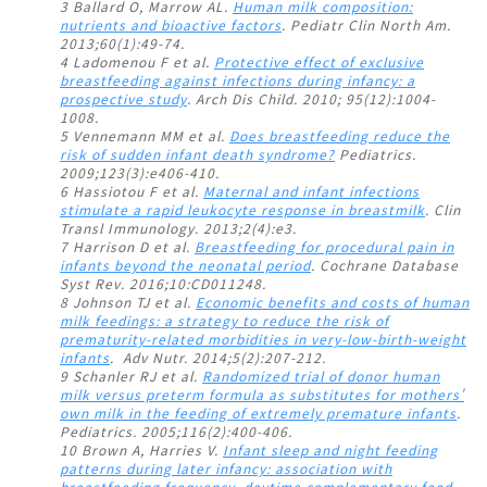
3 Ballard O, Marrow AL.
Human milk composition:
nutrients and bioactive factors
. Pediatr Clin North Am.
2013;60(1):49-74.
4 Ladomenou F et al.
Protective effect of exclusive
breastfeeding against infections during infancy: a
prospective study
. Arch Dis Child. 2010; 95(12):1004-
1008.
5 Vennemann MM et al.
Does breastfeeding reduce the
risk of sudden infant death syndrome?
Pediatrics.
2009;123(3):e406-410.
6 Hassiotou F et al.
Maternal and infant infections
stimulate a rapid leukocyte response in breastmilk
. Clin
Transl Immunology. 2013;2(4):e3.
7 Harrison D et al.
Breastfeeding for procedural pain in
infants beyond the neonatal period
. Cochrane Database
Syst Rev. 2016;10:CD011248.
8 Johnson TJ et al.
Economic benefits and costs of human
milk feedings: a strategy to reduce the risk of
prematurity-related morbidities in very-low-birth-weight
infants
. Adv Nutr. 2014;5(2):207-212.
9 Schanler RJ et al.
Randomized trial of donor human
milk versus preterm formula as substitutes for mothers'
own milk in the feeding of extremely premature infants
.
Pediatrics. 2005;116(2):400-406.
10 Brown A, Harries V.
Infant sleep and night feeding
patterns during later infancy: association with
breastfeeding frequency, daytime complementary food