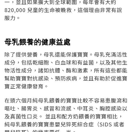
一，並且如果擴大到全球範圍，每年會有大約
820,000 兒童的生命被輓救，這個理由非常有說
服力。
母乳餵養的健康益處
除了提供營養，母乳還能保護寶寶。母乳充滿活性
成分，包括乾細胞、白血球和有益菌，以及其他生
物活性成分，諸如抗體、酶和激素，所有這些都能
幫助寶寶對抗感染、預防疾病，並且有助於促進寶
寶正常健康發育。
在頭六個月純母乳餵養的寶寶比較不容易患腹瀉和
嘔吐、腸胃炎、感冒和流感、中耳炎、胸腔感染以
及真菌性口炎。 並且和配方奶餵養的寶寶相比，
純母乳餵養的寶寶患嬰兒猝死綜合症（SIDS 或者
嬰兒猝死）的幾率要低一半。