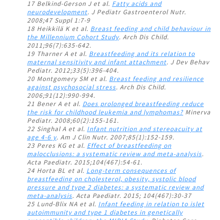
17 Belkind-Gerson J et al.
Fatty acids and
neurodevelopment
. J Pediatr Gastroenterol Nutr.
2008;47 Suppl 1:7-9
18 Heikkilä K et al.
Breast feeding and child behaviour in
the Millennium Cohort Study
. Arch Dis Child.
2011;96(7):635-642.
19 Tharner A et al.
Breastfeeding and its relation to
maternal sensitivity and infant attachment
. J Dev Behav
Pediatr. 2012;33(5):396-404.
20 Montgomery SM et al.
Breast feeding and resilience
against psychosocial stress
. Arch Dis Child.
2006;91(12):990-994.
21 Bener A et al.
Does prolonged breastfeeding reduce
the risk for childhood leukemia and lymphomas?
Minerva
Pediatr. 2008;60(2):155-161.
22 Singhal A et al.
Infant nutrition and stereoacuity at
age 4-6 y
. Am J Clin Nutr. 2007;85(1):152-159.
23 Peres KG et al.
Effect of breastfeeding on
malocclusions: a systematic review and meta-analysis
.
Acta Paediatr. 2015;104(467):54-61.
24 Horta BL et al.
Long-term consequences of
breastfeeding on cholesterol, obesity, systolic blood
pressure and type 2 diabetes: a systematic review and
meta-analysis
. Acta Paediatr. 2015; 104(467):30-37
25 Lund-Blix NA et al.
Infant feeding in relation to islet
autoimmunity and type 1 diabetes in genetically