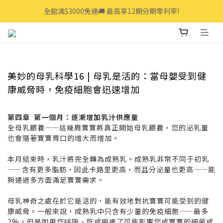
全館滿$3000免運🚚 最高享12期分期零利率!
全館滿$3000免運🚚 最高享12期分期零利率!
👩‍💻立即點我>>享專人線上一對一服務
全館滿$3000免運🚚 最高享12期分期零利率!
美妙的母乳科學16 | 母乳是活的：當母嬰受到健
康威脅時，免疫細胞會迅速增加
第四章
第一個月：逐漸增加乳汁供應量
全母乳餵養——這幾周寶寶將真正開始母乳餵養，您的泌乳量
也會隨著寶寶胃口的增大而增加。
本月結束時，乳汁將完全轉為成熟乳。成熟乳非常不同于初乳
——含有更多脂肪，因此卡路里更高，而且分泌量也更高——能
夠通過多方面滿足寶寶需求。
母乳神奇之處在於它是活的，能有效地對抗寶寶可能受到的健
康威脅。一般來說，成熟乳中只含有少量的免疫細胞——最多
2%。但是如果您呼吸、吃或喝進了可能影響您或寶寶的細菌或