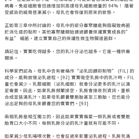
病毒，免疫細胞會迅速增加到高達母乳細胞總量的 94%！ 隨著
受感染的威脅逐漸減小，母乳也會恢復到原來的狀態。
正如第三章中所討論的，母乳中的部分寡聚糖能夠阻礙致病菌
於消化道的黏附。其他寡聚糖開始通過餵養保護寶寶成長的”
有益” 細菌，建立寶寶自己的保護性微生物腸道菌群。
請記住，寶寶吃得越多，您的乳汁分泌也越多。它是一種供需
關係。
科學家們認為，母乳中含有被稱作“泌乳回饋抑制物” (FIL) 的
成分，能夠放慢泌乳過程。[92] 寶寶吸空乳房中的乳汁時，FIL
量也會減少，乳腺細胞（泌乳細胞）就會分泌更多的乳汁以滿
足需要。因此，如果乳房頻繁排空，乳房會接收到資訊，重新
合成並裝滿乳汁。如果母乳餵養雙胞胎甚至三胞胎，您也能分
泌出足夠的母乳來餵養您的寶寶們。[93]
兩個乳房是相互獨立的，因此如果寶寶偏愛一側乳房或者雙胞
胎胃口大小不同，每側乳房分泌的乳汁量就有可能不同。
如果減少母乳哺喂次數，也會反過來影響泌乳過程。乳房充滿