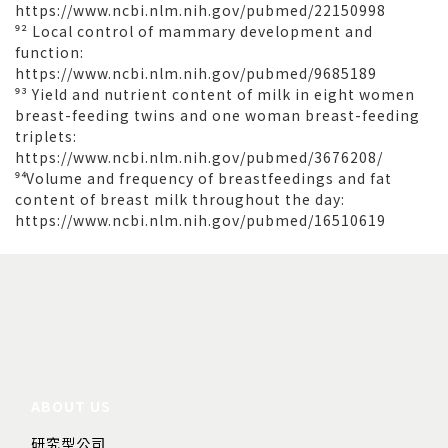
https://www.ncbi.nlm.nih.gov/pubmed/22150998
⁹² Local control of mammary development and
function:
https://www.ncbi.nlm.nih.gov/pubmed/9685189
⁹³ Yield and nutrient content of milk in eight women
breast-feeding twins and one woman breast-feeding
triplets:
https://www.ncbi.nlm.nih.gov/pubmed/3676208/
⁹⁴ Volume and frequency of breastfeedings and fat
content of breast milk throughout the day:
https://www.ncbi.nlm.nih.gov/pubmed/16510619
ABOUT US
研究型公司