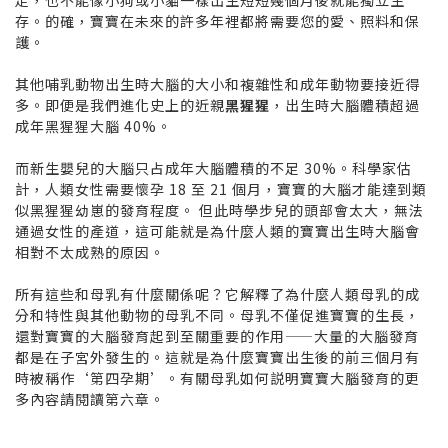
存。的確，寶寶在未來的許多年裡都將需要您的愛、照料和保
護。
其他哺乳動物出生時大腦的大小和複雜性和成年動物要接近得
多。即便是我們進化史上的近親
黑猩猩
，出生時大腦體積超過
成年黑猩猩大腦 40%。
而新生嬰兒的大腦只占成年大腦體積的不足 30%。科學家估
計，人類女性需要懷孕 18 至 21 個月，寶寶的大腦才能達到類
似黑猩猩幼崽的發育程度。 但此時學步兒的頭部會太大，無法
通過女性的產道，這可能就是為什麼人類的寶寶出生時大腦會
相對不太成熟的原因。
所有這些和母乳有什麼關係呢？它解釋了為什麼人類母乳的成
分和特性與其他動物的母乳不同。母乳不僅促進寶寶的生長，
還對寶寶的大腦發育起到至關重要的作用——大量的大腦發育
都是在子宮外發生的。這就是為什麼寶寶出生後的前三個月有
時被稱作‘第四孕期’。有關母乳如何説明寶寶大腦發育的更
多內容請閱讀第六章。