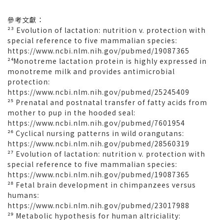
參考文獻：
²³ Evolution of lactation: nutrition v. protection with
special reference to five mammalian species:
https://www.ncbi.nlm.nih.gov/pubmed/19087365
²⁴ Monotreme lactation protein is highly expressed in
monotreme milk and provides antimicrobial
protection:
https://www.ncbi.nlm.nih.gov/pubmed/25245409
²⁵ Prenatal and postnatal transfer of fatty acids from
mother to pup in the hooded seal:
https://www.ncbi.nlm.nih.gov/pubmed/7601954
²⁶ Cyclical nursing patterns in wild orangutans:
https://www.ncbi.nlm.nih.gov/pubmed/28560319
²⁷ Evolution of lactation: nutrition v. protection with
special reference to five mammalian species:
https://www.ncbi.nlm.nih.gov/pubmed/19087365
²⁸ Fetal brain development in chimpanzees versus
humans:
https://www.ncbi.nlm.nih.gov/pubmed/23017988
²⁹ Metabolic hypothesis for human altriciality: