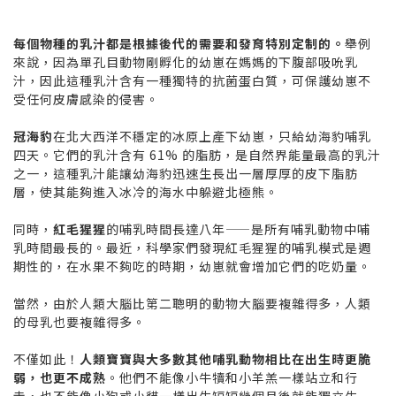
每個物種的乳汁都是根據後代的需要和發育特別定制的。
舉例
來說，因為單孔目動物剛孵化的幼崽在媽媽的下腹部吸吮乳
汁，因此這種乳汁含有一種獨特的抗菌蛋白質，可保護幼崽不
受任何皮膚感染的侵害。
冠海豹
在北大西洋不穩定的冰原上產下幼崽，只給幼海豹哺乳
四天。它們的乳汁含有 61% 的脂肪，是自然界能量最高的乳汁
之一，這種乳汁能讓幼海豹迅速生長出一層厚厚的皮下脂肪
層，使其能夠進入冰冷的海水中躲避北極熊。
同時，
紅毛猩猩
的哺乳時間長達八年——是所有哺乳動物中哺
乳時間最長的。最近，科學家們發現紅毛猩猩的哺乳模式是週
期性的，在水果不夠吃的時期，幼崽就會增加它們的吃奶量。
當然，由於人類大腦比第二聰明的動物大腦要複雜得多，人類
的母乳也要複雜得多。
不僅如此！
人類寶寶與大多數其他哺乳動物相比在出生時更脆
弱，也更不成熟
。他們不能像小牛犢和小羊羔一樣站立和行
走，也不能像小狗或小貓一樣出生短短幾個月後就能獨立生