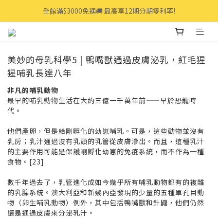
全館滿$3000免運🚚 最高享12期分期零利率!
全館滿$3000免運🚚 最高享12期分期零利率!
👩‍💻立即點我>>享專人線上一對一服務
全館滿$3000免運🚚 最高享12期分期零利率!
美妙的母乳科學5 | 鴨嘴獸通過皮膚泌乳，紅毛猩
猩哺乳長達八年
非凡的哺乳動物
最早的哺乳動物生活在大約三億一千萬年前——早於恐龍時
代。
他們產卵，但是給剛孵化的幼崽哺乳。可是，這些動物並沒有
乳房；乳汁通過沒有乳頭的乳管從皮膚滲出。而且，這種乳汁
的主要作用可能是保護剛孵化幼崽的免疫系統，而不作為一種
食物。[23]
數千年過去了，乳管進化成如今幾乎所有哺乳動物都有的複雜
的乳腺系統。澳大利亞和新幾內亞發現的少量的五種單孔目動
物（卵生哺乳動物）例外，其中包括鴨嘴獸和針鼴，他們仍然
還是通過皮膚來分泌乳汁。