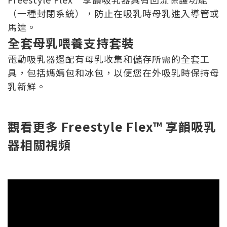
（一種封閉系統），防止在吸乳時母乳進入導管或
馬達。
全套母乳喂養支持套裝
電動吸乳器還配有母乳收集和儲存所需的全套工
具，包括媽媽包和冰包，以便您在外吸乳時保持母
乳新鮮。
觀看更多 Freestyle Flex™ 享韻吸乳
器相關視頻