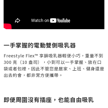
一手掌握的電動雙側吸乳器
Freestyle Flex™ 享韻吸乳器輕便小巧，重量不到
300 克（10 盎司），小到可以一手掌握、放在口
袋或者包裡，因此不管您是居家、上班、健身還是
出去約會，都非常方便攜帶。
即便周圍沒有插座，也能自由吸乳