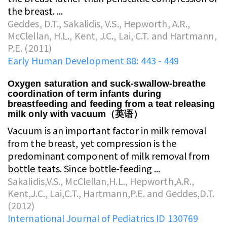
the breast. ...
Geddes, D.T., Sakalidis, V.S., Hepworth, A.R.,
McClellan, H.L., Kent, J.C., Lai, C.T. and Hartmann,
P.E. (2011)
Early Human Development 88: 443 - 449
Oxygen saturation and suck-swallow-breathe
coordination of term infants during
breastfeeding and feeding from a teat releasing
milk only with vacuum（英语）
Vacuum is an important factor in milk removal
from the breast, yet compression is the
predominant component of milk removal from
bottle teats. Since bottle-feeding ...
Sakalidis,V.S., McClellan,H.L., Hepworth,A.R.,
Kent,J.C., Lai,C.T., Hartmann,P.E. and Geddes,D.T.
(2012)
International Journal of Pediatrics ID 130769