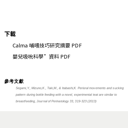
下載
Calma 哺喂技巧研究摘要
PDF
嬰兒吸吮科學”資料
PDF
參考文獻
Segami,Y., Mizuno,K., Taki,M., & Itabashi,K. Perioral movements and sucking
pattern during bottle feeding with a novel, experimental teat are similar to
breastfeeding, Journal of Perinatology 33, 319-323 (2013)