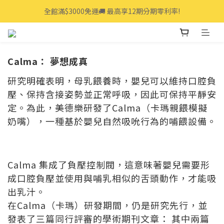
全館滿$3000免運🚚 最高享12期分期零利率!
全館滿$3000免運🚚 最高享12期分期零利率!
👩‍💻立即點我>>享專人線上一對一服務
全館滿$3000免運🚚 最高享12期分期零利率!
Calma： 夢想成真
研究明確表明，母乳餵養時，嬰兒可以維持口腔負
壓、保持含接姿勢並正常呼吸，因此可保持平靜安
定。為此，美德樂研發了Calma（卡瑪親餵模擬
奶嘴），一種基於嬰兒自然吸吮行為的哺餵設備。
Calma 集成了負壓控制閥，這意味著嬰兒需要形
成口腔負壓並使用與哺乳相似的舌頭動作，才能吸
出乳汁。
在Calma（卡瑪）研發期間，仍是研究先行，並
發表了三篇同行評審的學術期刊文章： 其中兩篇