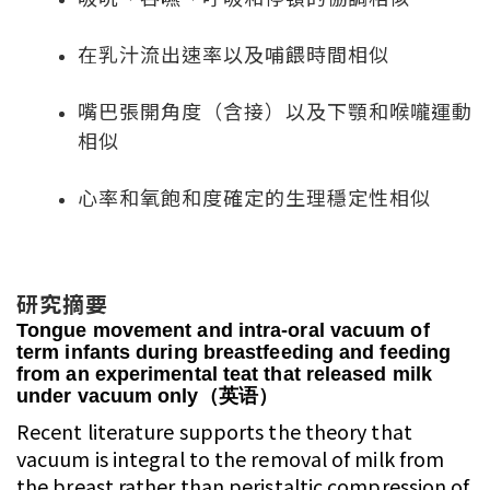
在乳汁流出速率以及哺餵時間相似
嘴巴張開角度（含接）以及下顎和喉嚨運動
相似
心率和氧飽和度確定的生理穩定性相似
研究摘要
Tongue movement and intra-oral vacuum of
term infants during breastfeeding and feeding
from an experimental teat that released milk
under vacuum only（英语）
Recent literature supports the theory that
vacuum is integral to the removal of milk from
the breast rather than peristaltic compression of