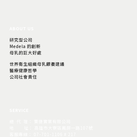
ABOUT US
研究型公司
Medela 的創新
母乳的巨大好處
世界衛生組織母乳餵養建議
醫療健康哲學
公司社會責任
SERVICE
總 代 理： 寶捷實業有限公司
地
址： 高雄市大寮區鳳屏一路107號
客服專線： 07-701-1106 # 217