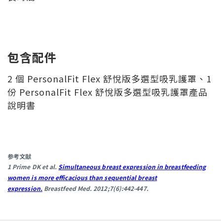
包含配件
2 個 PersonalFit Flex 舒悅版多選型吸乳護罩、1
份 PersonalFit Flex 舒悅版多選型吸乳護罩產品
說明書
参考文献
1 Prime DK et al.
Simultaneous breast expression in breastfeeding
women is more efficacious than sequential breast
expression.
Breastfeed Med. 2012;7(6):442-447.