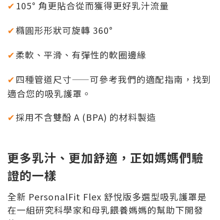
105° 角更貼合從而獲得更好乳汁流量
✔
橢圓形形狀可旋轉 360°
✔
柔軟、平滑、有彈性的軟圈邊緣
✔
四種管道尺寸——可參考我們的適配指南，找到
✔
適合您的吸乳護罩。
採用不含雙酚 A (BPA) 的材料製造
✔
更多乳汁、更加舒適，正如媽媽們驗
證的一樣
全新 PersonalFit Flex 舒悅版多選型吸乳護罩是
在一組研究科學家和母乳餵養媽媽的幫助下開發