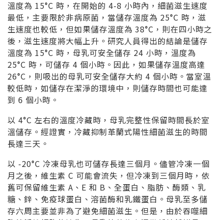
溫度為 15°C 時，在開始的 4-8 小時內，細菌滋生速度
最低，主要限於非病原菌，當儲存溫度為 25°C 時，滋
生速度也較低，但如果儲存溫度為 38°C，則在四小時之
後，滋生速度將大幅上升。研究人員得出的結論是儲存
溫度為 15°C 時，母乳可安全儲存 24 小時，溫度為
25°C 時，可儲存 4 個小時。因此，如果儲存溫度高達
26°C，則吸出的母乳可安全儲存大約 4 個小時。當室溫
較低時，如儲存在潔淨的環境中，則儲存時間也可能達
到 6 個小時。
以 4°C 左右的溫度冷藏時，母乳完整性保留時間長於室
溫儲存。經證實，冷藏抑制革蘭式陽性細菌滋生的時間
長達三天。
以 -20°C 冷凍母乳也可儲存長達三個月。儘管冷凍一個
月之後，維生素 C 可能會流失，但冷凍到三個月時，依
舊可保留維生素 A、E 和 B、全蛋白、脂肪、酶類、乳
糖、鋅、免疫球蛋白、溶菌酶和乳鐵蛋白。母乳至多儲
存六周主要並非為了避免細菌滋生。但是，由於吞噬細