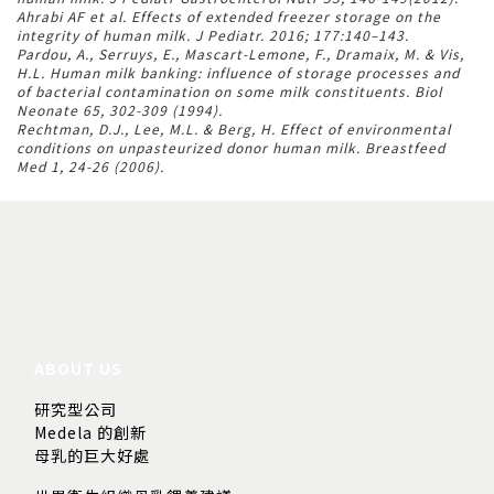
Ahrabi AF et al. Effects of extended freezer storage on the
integrity of human milk. J Pediatr. 2016; 177:140–143.
Pardou, A., Serruys, E., Mascart-Lemone, F., Dramaix, M. & Vis,
H.L. Human milk banking: influence of storage processes and
of bacterial contamination on some milk constituents. Biol
Neonate 65, 302-309 (1994).
Rechtman, D.J., Lee, M.L. & Berg, H. Effect of environmental
conditions on unpasteurized donor human milk. Breastfeed
Med 1, 24-26 (2006).
ABOUT US
研究型公司
Medela 的創新
母乳的巨大好處