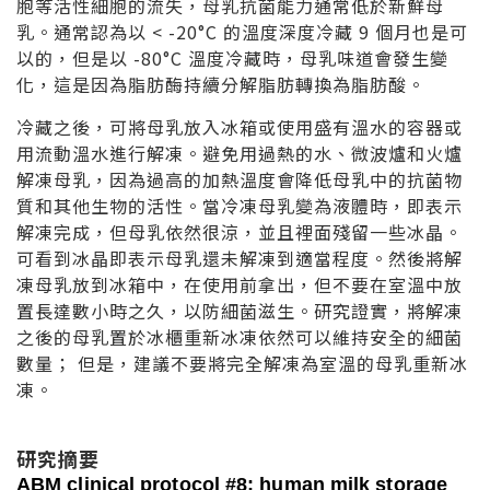
胞等活性細胞的流失，母乳抗菌能力通常低於新鮮母
乳。通常認為以 < -20°C 的溫度深度冷藏 9 個月也是可
以的，但是以 -80°C 溫度冷藏時，母乳味道會發生變
化，這是因為脂肪酶持續分解脂肪轉換為脂肪酸。
冷藏之後，可將母乳放入冰箱或使用盛有溫水的容器或
用流動溫水進行解凍。避免用過熱的水、微波爐和火爐
解凍母乳，因為過高的加熱溫度會降低母乳中的抗菌物
質和其他生物的活性。當冷凍母乳變為液體時，即表示
解凍完成，但母乳依然很涼，並且裡面殘留一些冰晶。
可看到冰晶即表示母乳還未解凍到適當程度。然後將解
凍母乳放到冰箱中，在使用前拿出，但不要在室溫中放
置長達數小時之久，以防細菌滋生。研究證實，將解凍
之後的母乳置於冰櫃重新冰凍依然可以維持安全的細菌
數量；
但是，建議不要將完全解凍為室溫的母乳重新冰
凍。
研究摘要
ABM clinical protocol #8: human milk storage