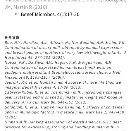
JM, Martín R (2010)
Benef Microbes. 4(1):17-30
參考文獻
Boo, N.Y., Nordiah, A.J., Alfizah, H., Nor-Rohaini, A.H. & Lim, V.K.
Contamination of breast milk obtained by manual expression
and breast pumps in mothers of very low birthweight infants. J
Hosp Infect 49, 274-281 (2001).
Novak, F.R., Da Silva, A.V., Hagler, A.N. & Figueiredo, A.M.
Contamination of expressed human breast milk with an
epidemic multiresistant Staphylococcus aureus clone. J Med
Microbiol 49, 1109-1117 (2000).
Jeurink, P.V. et al. Human milk: A source of more life than we
imagine. Benef Microbes 4, 17-30 (2013).
Cabrera-Rubio, R. et al. The human milk microbiome changes
over lactation and is shaped by maternal weight and mode of
delivery. Am J Clin Nutr 96, 544-551 (2012).
Goldblum, R. et al. Human milk Banking: I. Effects of container
upon immunologic factors in mature milk. Nutr Res 1, 449-459
(1981).
Human Milk Banking Association of North America 2011 Best
practice for expressing, storing and handling human milk in