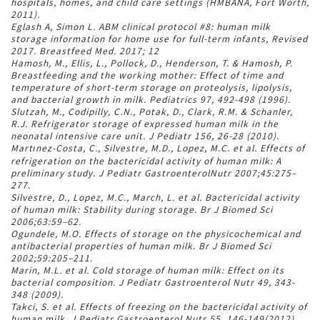
hospitals, homes, and child care settings (HMBANA, Fort Worth,
2011).
Eglash A, Simon L. ABM clinical protocol #8: human milk
storage information for home use for full-term infants, Revised
2017. Breastfeed Med. 2017; 12
Hamosh, M., Ellis, L., Pollock, D., Henderson, T. & Hamosh, P.
Breastfeeding and the working mother: Effect of time and
temperature of short-term storage on proteolysis, lipolysis,
and bacterial growth in milk. Pediatrics 97, 492-498 (1996).
Slutzah, M., Codipilly, C.N., Potak, D., Clark, R.M. & Schanler,
R.J. Refrigerator storage of expressed human milk in the
neonatal intensive care unit. J Pediatr 156, 26-28 (2010).
Martınez-Costa, C., Silvestre, M.D., Lopez, M.C. et al. Effects of
refrigeration on the bactericidal activity of human milk: A
preliminary study. J Pediatr GastroenterolNutr 2007;45:275–
277.
Silvestre, D., Lopez, M.C., March, L. et al. Bactericidal activity
of human milk: Stability during storage. Br J Biomed Sci
2006;63:59–62.
Ogundele, M.O. Effects of storage on the physicochemical and
antibacterial properties of human milk. Br J Biomed Sci
2002;59:205–211.
Marin, M.L. et al. Cold storage of human milk: Effect on its
bacterial composition. J Pediatr Gastroenterol Nutr 49, 343-
348 (2009).
Takci, S. et al. Effects of freezing on the bactericidal activity of
human milk. J Pediatr Gastroenterol Nutr 55, 146-149(2012).