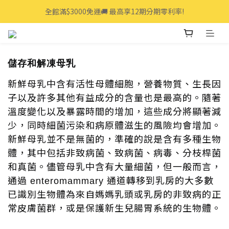
全館滿$3000免運🚚 最高享12期分期零利率!
全館滿$3000免運🚚 最高享12期分期零利率!
👩‍💻立即點我>>享專人線上一對一服務
全館滿$3000免運🚚 最高享12期分期零利率!
儲存和解凍母乳
新鮮母乳中含有活性母體細胞，營養物質、生長因
子以及許多其他有益成分的含量也是最高的。隨著
溫度變化以及暴露時間的增加，這些成分將顯著減
少，同時細菌污染和病原體滋生的風險均會增加。
新鮮母乳並不是無菌的，準確的說是含有多種生物
體，其中包括非致病菌、致病菌、病毒、分枝桿菌
和真菌。儘管母乳中含有大量細菌，但一般而言，
通過
通道轉移到乳房的大多數
enteromammary
已識別生物體為來自媽媽乳頭或乳房的非致病的正
常皮膚菌群，或是保護新生兒腸胃系統的生物體。