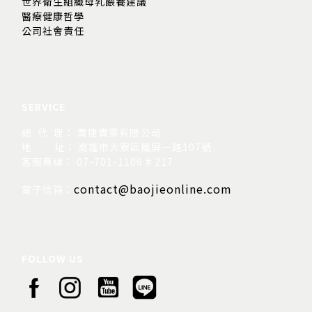
世界衛生組織母乳餵養建議
醫療健康哲學
公司社會責任
SERVICE
總 代 理： 寶捷實業有限公司
地
址： 高雄市大寮區鳳屏一路107號
客服專線： 07-701-1106 # 217
contact@baojieonline.com
電子信箱：
FOLLOW US