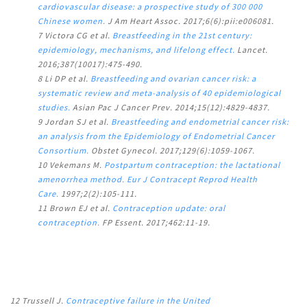
cardiovascular disease: a prospective study of 300 000
Chinese women.
J Am Heart Assoc. 2017;6(6):pii:e006081.
7 Victora CG et al.
Breastfeeding in the 21st century:
epidemiology, mechanisms, and lifelong effect.
Lancet.
2016;387(10017):475-490.
8 Li DP et al.
Breastfeeding and ovarian cancer risk: a
systematic review and meta-analysis of 40 epidemiological
studies.
Asian Pac J Cancer Prev. 2014;15(12):4829-4837.
9 Jordan SJ et al.
Breastfeeding and endometrial cancer risk:
an analysis from the Epidemiology of Endometrial Cancer
Consortium.
Obstet Gynecol. 2017;129(6):1059-1067.
10 Vekemans M.
Postpartum contraception: the lactational
amenorrhea method.
Eur J Contracept Reprod Health
Care.
1997;2(2):105-111.
11 Brown EJ et al.
Contraception update: oral
contraception.
FP Essent. 2017;462:11-19.
12 Trussell J.
Contraceptive failure in the United