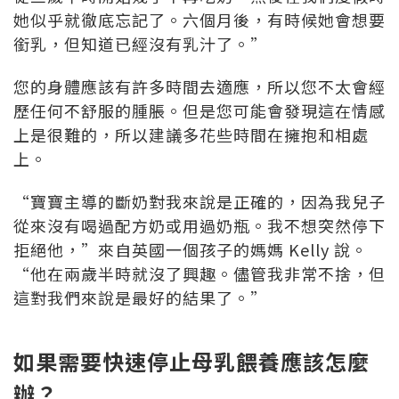
她似乎就徹底忘記了。六個月後，有時候她會想要
銜乳，但知道已經沒有乳汁了。”
您的身體應該有許多時間去適應，所以您不太會經
歷任何不舒服的腫脹。但是您可能會發現這在情感
上是很難的，所以建議多花些時間在擁抱和相處
上。
“寶寶主導的斷奶對我來說是正確的，因為我兒子
從來沒有喝過配方奶或用過奶瓶。我不想突然停下
拒絕他，”來自英國一個孩子的媽媽 Kelly 說。
“他在兩歲半時就沒了興趣。儘管我非常不捨，但
這對我們來說是最好的結果了。”
如果需要快速停止母乳餵養應該怎麼
辦？