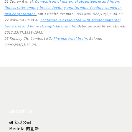
21 Cohen R et al.
Comparison of maternal absenteeism and infant
illness rates among breast-feeding and formula-feeding women in
two corporations
.
Am J Health Promot. 1995 Nov-Dec;10(2):148-53.
22 Wiklund PK et al.
Lactation is associated with greater maternal
bone size and bone strength later in life
.
Osteoporosis International.
2012;23(7):1939-1945.
23 Kinsley CH, Lambert KG.
The maternal brain
.
Sci Am.
2006;294(1):72-79.
ABOUT US
研究型公司
Medela 的創新