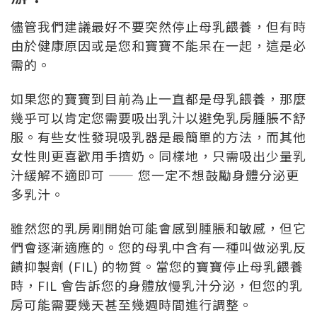
儘管我們建議最好不要突然停止母乳餵養，但有時
由於健康原因或是您和寶寶不能呆在一起，這是必
需的。
如果您的寶寶到目前為止一直都是母乳餵養，那麼
幾乎可以肯定您需要吸出乳汁以避免乳房腫脹不舒
服。有些女性發現吸乳器是最簡單的方法，而其他
女性則更喜歡用手擠奶。同樣地，只需吸出少量乳
汁緩解不適即可 —— 您一定不想鼓勵身體分泌更
多乳汁。
雖然您的乳房剛開始可能會感到腫脹和敏感，但它
們會逐漸適應的。您的母乳中含有一種叫做泌乳反
饋抑製劑 (FIL) 的物質。當您的寶寶停止母乳餵養
時，FIL 會告訴您的身體放慢乳汁分泌，但您的乳
房可能需要幾天甚至幾週時間進行調整。