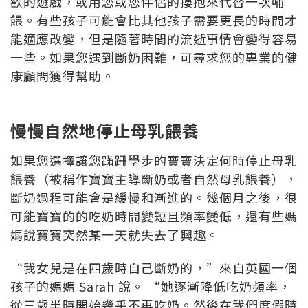
歡的遊戲，或用您或您伴侶的摟抱來代替一次哺
餵。有些孩子可能會比其他孩子需要更長的時間才
能適應改變，但是隨著時間的流逝事情會變得容易
一些。如果您遇到斷奶困難，可尋求您的專業的健
康顧問獲得幫助。
慢慢自然地停止母乳餵養
如果您選擇讓您蹣跚學步的寶寶決定何時停止母乳
餵養（被稱作寶寶主導斷奶或者自然母乳餵養），
斷奶過程可能會是緩慢和漸進的。幾個月之後，很
可能寶寶的的吃奶時間變短且頻率變低，還有些媽
媽說寶寶突然某一天就失去了興趣。
“我女兒是在四歲時自己斷奶的，”來自英國一個
孩子的媽媽 Sarah 說。 “她逐漸降低吃奶頻率，
從三歲半時開始幾乎不再吃奶。然後在我們度假時