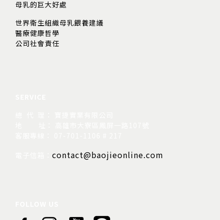
母乳的巨大好處
世界衛生組織母乳餵養建議
醫療健康哲學
公司社會責任
SERVICE
總 代 理： 寶捷實業有限公司
地
址： 高雄市大寮區鳳屏一路107號
客服專線： 07-701-1106 # 217
contact@baojieonline.com
電子信箱：
FOLLOW US