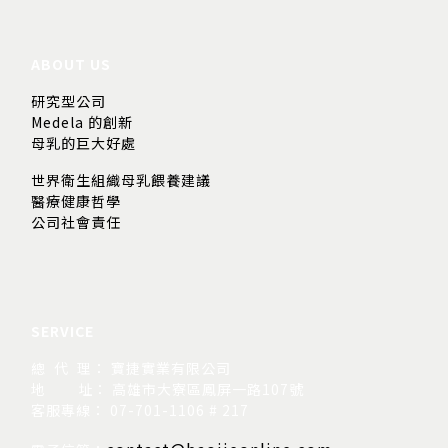
ABOUT US
研究型公司
Medela 的創新
母乳的巨大好處
世界衛生組織母乳餵養建議
醫療健康哲學
公司社會責任
SERVICE
總 代 理： 寶捷實業有限公司
地
址： 高雄市大寮區鳳屏一路107號
客服專線： 07-701-1106 # 217