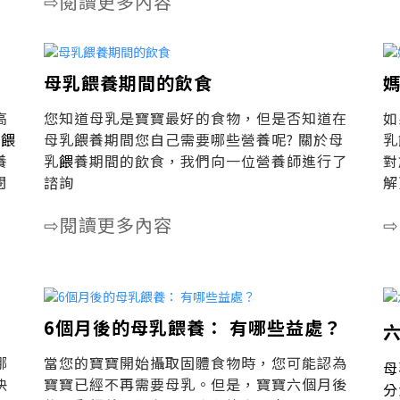
閱讀更多內容
⇨
母乳餵養期間的飲食
高
您知道母乳是寶寶最好的食物，但是否知道在
如
乳
餵
母乳餵養期間您自己需要哪些營養呢? 關於母
乳
養
乳
餵
養期間的飲食，我們向一位營養師進行了
對
閱
諮詢
解
閱讀更多內容
⇨
⇨
6個月後的母乳餵養： 有哪些益處？
哪
當您的寶寶開始攝取固體食物時，您可能認為
母
快
寶寶已經不再需要母乳。但是，寶寶六個月後
分