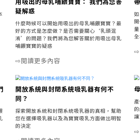
用吸出的母乳哺餵寶寶： 我們為您答
疑解惑
本
如
開
什麼時候可以開始用吸出的母乳哺餵寶寶？最
量
好的方式是怎麼做？是否需要關心‘乳頭混
全
淆’的問題？我們將為您解答關於用吸出母乳
哺餵寶寶的疑惑
⇨
閱讀更多內容
⇨
們
開放系統與封閉系統吸乳器有何不
同？
產
的
餵
探索開放系統和封閉系統吸乳器的真相，幫助
讓
乳
您在選擇吸乳器以及為寶寶吸乳方面做出明智
的決定
⇨