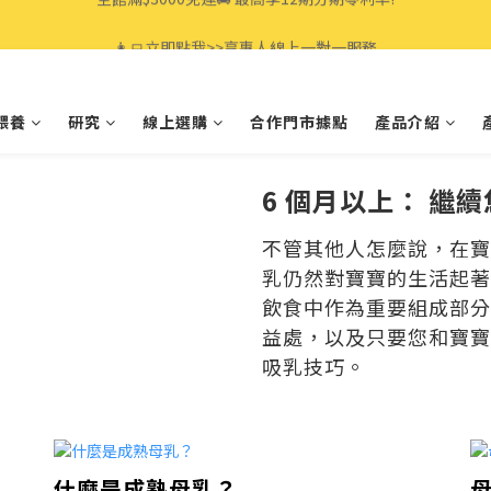
全館滿$3000免運🚚 最高享12期分期零利率!
👩‍💻立即點我>>享專人線上一對一服務
全館滿$3000免運🚚 最高享12期分期零利率!
餵養
研究
線上選購
合作門市據點
產品介紹
6 個月以上： 繼
不管其他人怎麼說，在寶
乳仍然對寶寶的生活起著
飲食中作為重要組成部分
益處，以及只要您和寶寶
吸乳技巧。
什麼是成熟母乳？