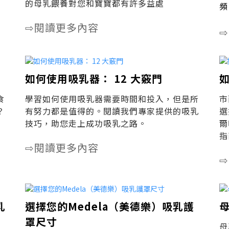
的母乳餵養對您和寶寶都有許多益處
頻
閱讀更多內容
⇨
⇨
如何使用吸乳器： 12 大竅門
食
學習如何使用吸乳器需要時間和投入，但是所
市
？
有努力都是值得的。閱讀我們專家提供的吸乳
選
技巧，助您走上成功吸乳之路。
爾
指
閱讀更多內容
⇨
⇨
乳
選擇您的Medela（美德樂）吸乳護
罩尺寸
母