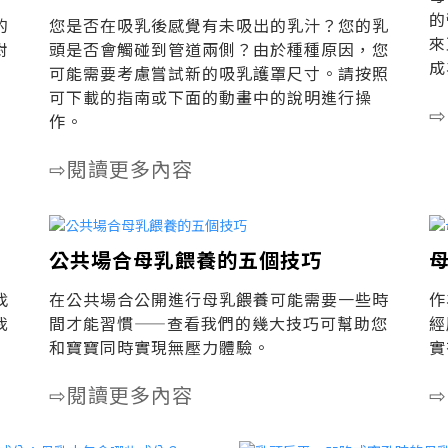
的
的
您是否在吸乳後感覺有未吸出的乳汁？您的乳
來
對
頭是否會觸碰到管道兩側？由於種種原因，您
成
可能需要考慮嘗試新的吸乳護罩尺寸。請按照
可下載的指南或下面的動畫中的說明進行操
⇨
作。
閱讀更多內容
⇨
公共場合母乳餵養的五個技巧
找
在公共場合公開進行母乳餵養可能需要一些時
作
我
間才能習慣——查看我們的幾大技巧可幫助您
經
和寶寶同時實現無壓力體驗。
實
閱讀更多內容
⇨
⇨