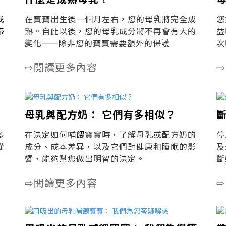
我
在寶寶出生後一個月左右，您的母乳將完全成
您
帶
熟。自此以後，您的母乳成分將不再會有大的
益
變化——除非您的寶寶需要額外的保護
次
閱讀更多內容
⇨
⇨
母乳與配方奶： 它們有多相似？
多
在決定如何哺
餵
寶寶時，了解母乳或配方奶的
停
從
成分、成本差異，以及它們對健康和睡眠的影
及
響，能夠幫您做出明智的決定。
斷
閱讀更多內容
⇨
⇨