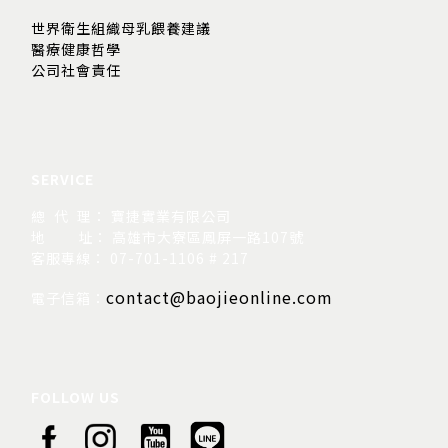
世界衛生組織母乳餵養建議
醫療健康哲學
公司社會責任
SERVICE
總 代 理： 寶捷實業有限公司
地
址： 高雄市大寮區鳳屏一路107號
客服專線： 07-701-1106 # 217
contact@baojieonline.com
電子信箱：
FOLLOW US