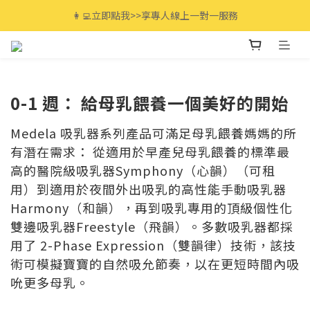
全館滿$3000免運🚚 最高享12期分期零利率!
👩‍💻立即點我>>享專人線上一對一服務
全館滿$3000免運🚚 最高享12期分期零利率!
0-1 週： 給母乳餵養一個美好的開始
Medela 吸乳器系列產品可滿足母乳餵養媽媽的所
有潛在需求： 從適用於早產兒母乳餵養的標準最
高的醫院級吸乳器Symphony（心韻）（可租
用）到適用於夜間外出吸乳的高性能手動吸乳器
Harmony（和韻），再到吸乳專用的頂級個性化
雙邊吸乳器Freestyle（飛韻）。多數吸乳器都採
用了 2-Phase Expression（雙韻律）技術，該技
術可模擬寶寶的自然吸允節奏，以在更短時間內吸
吮更多母乳。