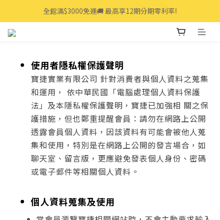
全館滿$3000免運🚚 最高享12期分期零利率!
全館滿$3000免運🚚 最高享12期分期零利率!
👩‍💻立即點我>>享專人線上一對一服務
全館滿$3000免運🚚 最高享12期分期零利率!
使用者隱私權保護聲明
寶捷實業有限公司 針對消費者與個人資料之蒐集
和運用， 依中華民國「電腦處理個人資料保護
法」及本隱私權保護聲明，寶捷已加強相 關之保
護措施，但也鄭重提醒會員：請勿在網路上公開
透露會員個人資料，因該資料有可能會被他人蒐
集和使用，特別是在網路上公開的發言場合，如
聊天室、留言版，更應避免發表個人身份、密碼
或電子郵件等相關個人資料。
個人資料蒐集及使用
當會員瀏覽寶捷相關網站時，不會主動要求輸入