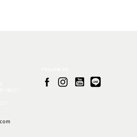
FOLLOW US
司
一路107
217
.com