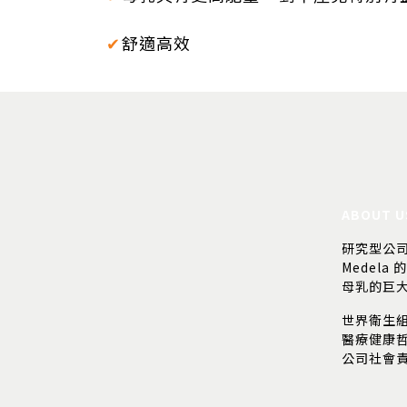
舒適高效
✔
ABOUT U
研究型公
Medela 
母乳的巨
世界衛生
醫療健康
公司社會