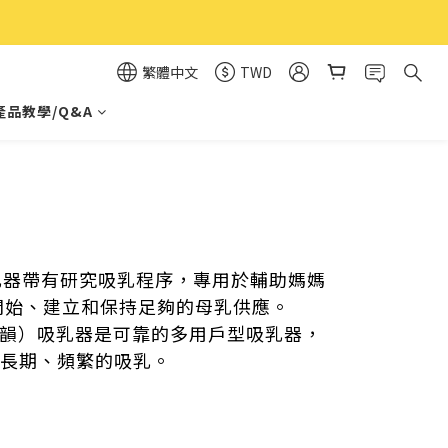
繁體中文
TWD
產品教學/Q&A
吸乳器帶有研究吸乳程序，專用於輔助媽媽
開始、建立和保持足夠的母乳供應。
ny（心韻）吸乳器是可靠的多用戶型吸乳器，
長期、頻繁的吸乳。