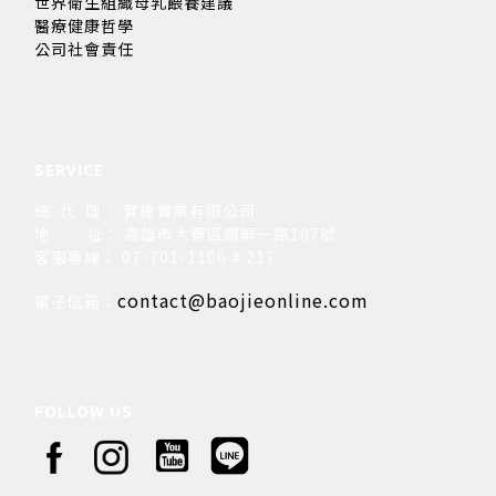
世界衛生組織母乳餵養建議
醫療健康哲學
公司社會責任
SERVICE
總 代 理： 寶捷實業有限公司
地
址： 高雄市大寮區鳳屏一路107號
客服專線： 07-701-1106 # 217
contact@baojieonline.com
電子信箱：
FOLLOW US