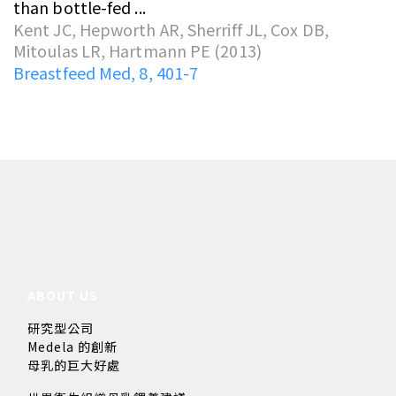
than bottle-fed ...
Kent JC, Hepworth AR, Sherriff JL, Cox DB,
Mitoulas LR, Hartmann PE (2013)
Breastfeed Med, 8, 401-7
ABOUT US
研究型公司
Medela 的創新
母乳的巨大好處