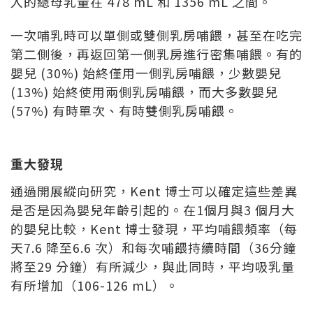
入的總母乳量在 478 mL 和 1356 mL 之間。
一次哺乳時可以單側或雙側乳房哺餵，甚至在吃完
第二側後，再返回第一側乳房進行密集哺餵。有的
嬰兒 (30%) 始終僅用一側乳房哺餵，少數嬰兒
(13%) 始終使用兩側乳房哺餵，而大多數嬰兒
(57%) 有時單次、有時雙側乳房哺餵。
重大發現
通過開展縱向研究，Kent 博士可以確定這些差異
是否是因為嬰兒年齡引起的。在1個月與3 個月大
的嬰兒比較，Kent 博士發現，平均哺餵頻率（每
天7.6 降至6.6 次）和每次哺餵持續時間（36分鐘
將至29 分鐘）有所減少，與此同時，平均吸乳量
有所增加（106-126 mL）。