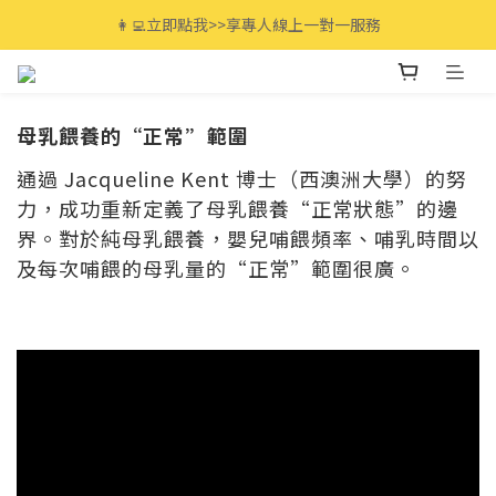
全館滿$3000免運🚚 最高享12期分期零利率!
👩‍💻立即點我>>享專人線上一對一服務
全館滿$3000免運🚚 最高享12期分期零利率!
母乳餵養的“正常”範圍
通過 Jacqueline Kent 博士（西澳洲大學）的努
力，成功重新定義了母乳餵養“正常狀態”的邊
界。對於純母乳餵養，嬰兒哺餵頻率、哺乳時間以
及每次哺餵的母乳量的“正常”範圍很廣。