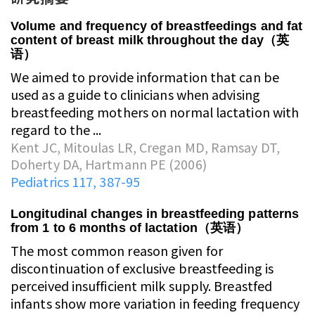
Volume and frequency of breastfeedings and fat
content of breast milk throughout the day（英
语）
We aimed to provide information that can be
used as a guide to clinicians when advising
breastfeeding mothers on normal lactation with
regard to the ...
Kent JC, Mitoulas LR, Cregan MD, Ramsay DT,
Doherty DA, Hartmann PE (2006)
Pediatrics 117, 387-95
Longitudinal changes in breastfeeding patterns
from 1 to 6 months of lactation（英语）
The most common reason given for
discontinuation of exclusive breastfeeding is
perceived insufficient milk supply. Breastfed
infants show more variation in feeding frequency