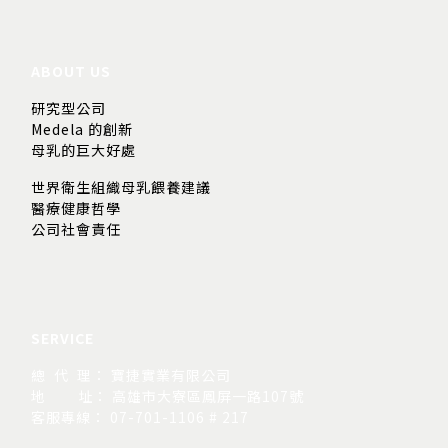
ABOUT US
研究型公司
Medela 的創新
母乳的巨大好處
世界衛生組織母乳餵養建議
醫療健康哲學
公司社會責任
SERVICE
總 代 理： 寶捷實業有限公司
地
址： 高雄市大寮區鳳屏一路107號
客服專線： 07-701-1106 # 217