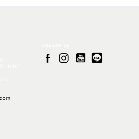
FOLLOW US
司
一路107
217
.com