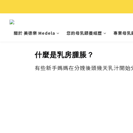
關於 美德樂 Medela
您的母乳餵養經歷
專業母乳
什麼是乳房腫脹？
有些新手媽媽在分娩後頭幾天乳汁開始