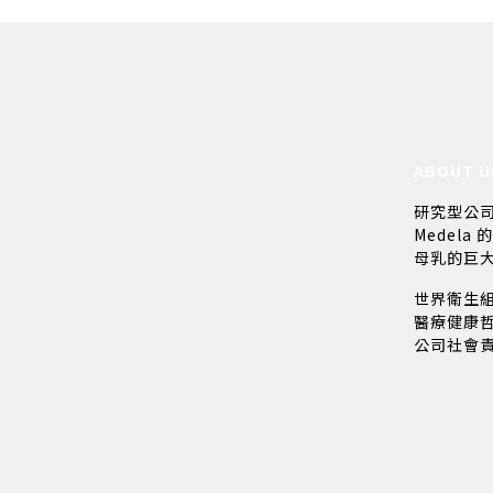
ABOUT U
研究型公
Medela 
母乳的巨
世界衛生
醫療健康
公司社會