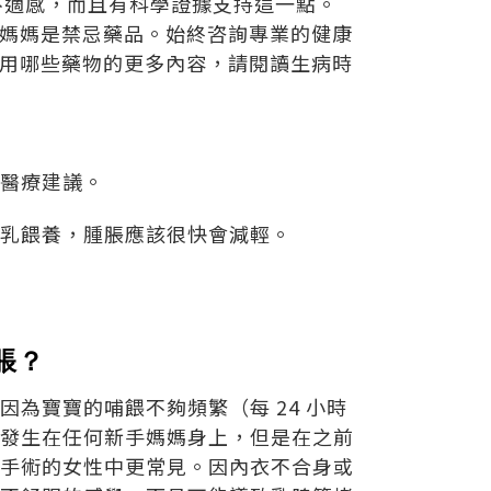
不適感，而且有科學證據支持這一點。
媽媽是禁忌藥品。始終咨詢專業的健康
用哪些藥物的更多內容，請閱讀生病時
尋求醫療建議。
乳餵養，腫脹應該很快會減輕。
脹？
因為寶寶的哺餵不夠頻繁（每 24 小時
發生在任何新手媽媽身上，但是在之前
手術的女性中更常見。因內衣不合身或