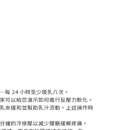
每 24 小時至少吸乳八次。
家可以給您演示如何進行反壓力軟化。
乳來緩和並幫助乳汁流動。上述操作時
十分鐘的冷按壓以減少腫脹緩解疼痛。