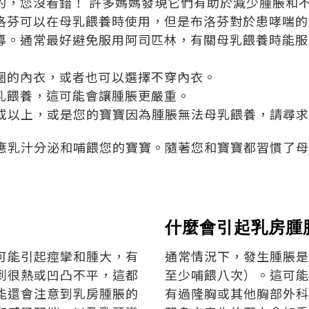
的，您沒看錯！ 許多媽媽發現它們有助於減少腫脹和
洛芬可以在母乳餵養時使用，但是布洛芬對於患哮喘的
導。通常最好避免服用阿司匹林，有關母乳餵養時能服
圈的內衣，或者也可以選擇不穿內衣。
乳餵養，這可能會讓腫脹更嚴重。
1 °F) 或以上，或是您的寶寶因為腫脹無法母乳餵養，請
應乳汁分泌和哺餵您的寶寶。隨著您和寶寶都習慣了母
什麼會引起乳房腫
可能引起痙攣和腫大，有
通常情況下，發生腫脹是
到很熱或凹凸不平，這都
至少哺餵八次）。這可能
能還會注意到乳房腫脹的
有過隆胸或其他胸部外科