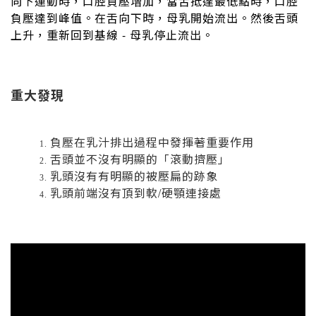
向下運動時，口腔負壓增加，當舌抵達最低點時，口腔
負壓達到峰值。在舌向下時，母乳開始流出。然後舌頭
上升，重新回到基線
母乳停止流出。
-
重大發現
負壓在乳汁排出過程中發揮著重要作用
舌頭並不沒有明顯的「滾動擠壓」
乳頭沒有有明顯的被壓扁的跡象
乳頭前端沒有頂到軟
硬顎連接處
/