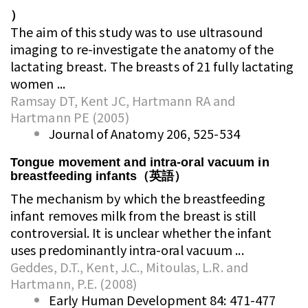
）
The aim of this study was to use ultrasound
imaging to re-investigate the anatomy of the
lactating breast. The breasts of 21 fully lactating
women ...
Ramsay DT, Kent JC, Hartmann RA and
Hartmann PE (2005)
Journal of Anatomy 206, 525-534
Tongue movement and intra-oral vacuum in
breastfeeding infants（英語）
The mechanism by which the breastfeeding
infant removes milk from the breast is still
controversial. It is unclear whether the infant
uses predominantly intra-oral vacuum ...
Geddes, D.T., Kent, J.C., Mitoulas, L.R. and
Hartmann, P.E. (2008)
Early Human Development 84: 471-477