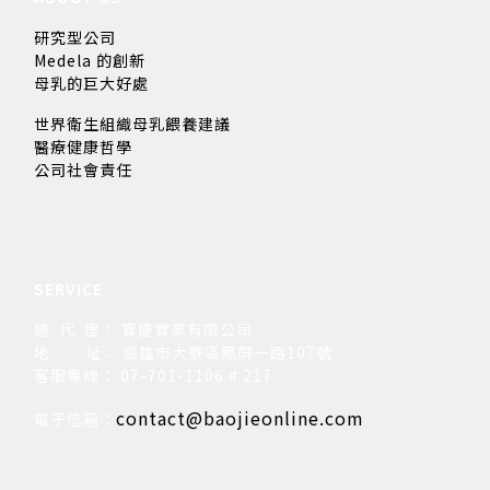
研究型公司
Medela 的創新
母乳的巨大好處
世界衛生組織母乳餵養建議
醫療健康哲學
公司社會責任
SERVICE
總 代 理： 寶捷實業有限公司
地
址： 高雄市大寮區鳳屏一路107號
客服專線： 07-701-1106 # 217
contact@baojieonline.com
電子信箱：