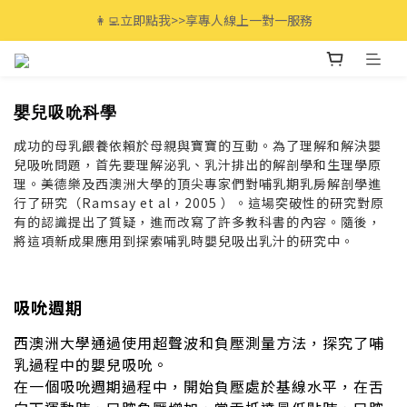
全館滿$3000免運🚚 最高享12期分期零利率!
👩‍💻立即點我>>享專人線上一對一服務
全館滿$3000免運🚚 最高享12期分期零利率!
嬰兒吸吮科學
成功的母乳餵養依賴於母親與寶寶的互動。為了理解和解決嬰
兒吸吮問題，首先要理解泌乳、乳汁排出的解剖學和生理學原
理。美德樂及西澳洲大學的頂尖專家們對哺乳期乳房解剖學進
行了研究（Ramsay et al，2005 ）。這場突破性的研究對原
有的認識提出了質疑，進而改寫了許多教科書的內容。隨後，
將這項新成果應用到探索哺乳時嬰兒吸出乳汁的研究中。
吸吮週期
西澳洲大學通過使用超聲波和負壓測量方法，探究了哺
乳過程中的嬰兒吸吮。
在一個吸吮週期過程中，開始負壓處於基線水平，在舌