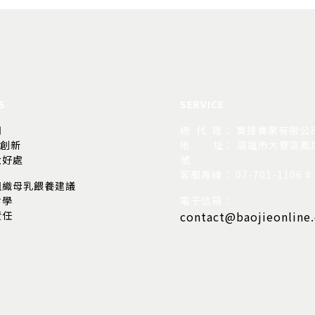
S
SERVICE
司
總 代 理： 寶捷實業有限公
的創新
地
址： 高雄市大寮區鳳屏
大好處
號
客服專線： 07-701-1106 # 
組織母乳餵養建議
哲學
電子信箱：
責任
contact@baojieonline