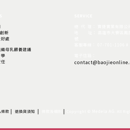
S
SERVICE
司
總 代 理： 寶捷實業有限公
的創新
地
址： 高雄市大寮區鳳屏
大好處
號
客服專線： 07-701-1106 # 
組織母乳餵養建議
哲學
電子信箱：
責任
contact@baojieonline
|
|
|
Medela AG.
私條款
退換貨須知
條款及細則
Copyright ©
All Ri