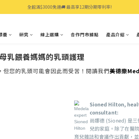
全館滿$3000免運🚚 最高享12期分期零利率!
全館滿$3000免運🚚 最高享12期分期零利率!
👩‍💻立即點我>>享專人線上一對一服務
餵養
研究
線上選購
合作門市據點
產品介紹
全館滿$3000免運🚚 最高享12期分期零利率!
母乳餵養媽媽的乳頭護理
，但您的乳頭可能會因此而受苦！閱讀我們
美德樂Mede
Sioned Hilton, heal
consultant:
尚娜德 (Sioned)
兒的家庭。除了在醫
育兒雜誌和會議作出貢獻，並