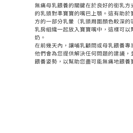
無痛母乳餵養的關鍵在於良好的銜乳方
的乳頭對準寶寶的嘴巴上顎。這有助於
方的一部分乳暈（乳頭周圍顏色較深的
乳房組織一起放入寶寶嘴中，這樣可以
奶。
在前幾天內，讓哺乳顧問或母乳餵養專
他們會為您提供解決任何問題的建議，
餵養姿勢，以幫助您盡可能無痛地餵養