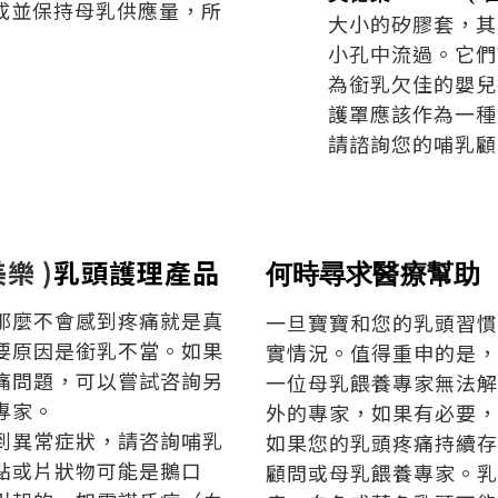
成並保持母乳供應量，所
大小的矽膠套，其
小孔中流過。它們
為銜乳欠佳的嬰兒
護罩應該作為一種
請諮詢您的哺乳顧
美樂 )
乳頭護理產品
何時尋求醫療幫助
那麼不會感到疼痛就是真
一旦寶寶和您的乳頭習慣
要原因是銜乳不當。如果
實情況。值得重申的是，
痛問題，可以嘗試咨詢另
一位母乳餵養專家無法解
專家。
外的專家，如果有必要，
到異常症狀，請咨詢哺乳
如果您的乳頭疼痛持續存
點或片狀物可能是鵝口
顧問或母乳餵養專家。乳