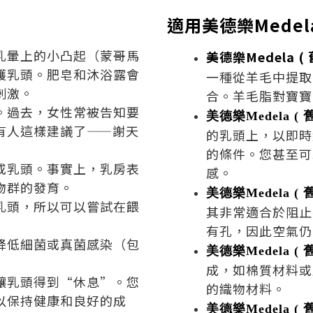
適用
美德樂Medela 
乳暈上的小凸起（蒙哥馬
美德樂Medela ( 
護乳頭。肥皂和沐浴露會
一種從羊毛中提取
刺激。
合。羊毛脂對寶寶
。過去，女性常被告知要
美德樂Medela ( 舊
有人這樣建議了——謝天
的乳頭上，以即時
的條件。您甚至可
或乳頭。事實上，乳房表
感。
物群的發育。
美德樂Medela ( 舊
乳頭，所以可以嘗試在餵
其非常適合於阻止
有孔，因此空氣仍
降低細菌或真菌感染（包
美德樂Medela ( 舊
成，如棉質材料或
讓乳頭得到“休息”。您
的織物材料。
以保持健康和良好的成
美德樂Medela ( 舊