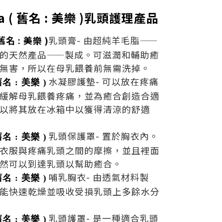
( 舊名 : 美樂 )
乳頭護理產品
舊名 : 美樂 )
乳頭膏- 由超純羊毛脂——
的天然產品——製成。可滋潤和輔助癒
無害，所以在母乳餵養前無需洗掉。
水凝膠護墊- 可以放在疼痛
名 : 美樂 )
緩解母乳餵養疼痛，並為癒合創造合適
以將其放在冰箱中以獲得清涼的舒適
乳頭保護罩- 置於胸衣內。
名 : 美樂 )
衣服與疼痛乳頭之間的摩擦，並且裡面
然可以到達乳頭以幫助癒合。
哺乳胸衣- 由透氣材料製
名 : 美樂 )
能快速乾燥並吸收受損乳頭上多餘水分
乳頭護罩- 是一種適合乳頭
名 : 美樂 )