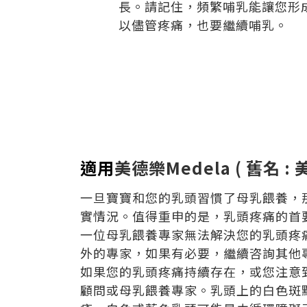
長。請記住，頻繁哺乳能讓您形
以儘管疼痛，也要繼續哺乳。
適用
美德樂Medela ( 舊名 : 
一旦寶寶和您的乳頭習慣了母乳餵養，
實情況。值得重申的是，乳頭疼痛的首
一位母乳餵養專家無法解決您的乳頭疼
外的專家，如果有必要，繼續咨詢其他
如果您的乳頭疼痛持續存在，或您注意
顧問或母乳餵養專家。乳頭上的白色斑