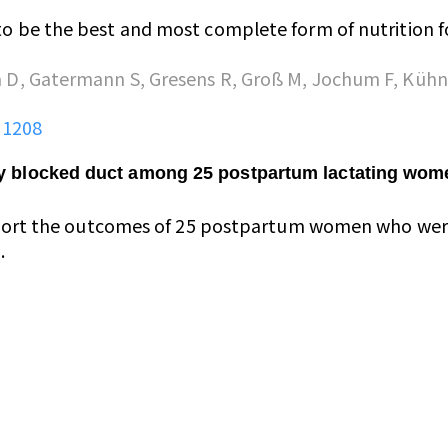
o be the best and most complete form of nutrition fo
 D, Gatermann S, Gresens R, Groß M, Jochum F, Kühne
-1208
y blocked duct among 25 postpartum lactating wom
report the outcomes of 25 postpartum women who were 
.