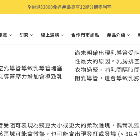
全館滿$3000免運🚚 最高享12期分期零利率!
全館滿$3000免運🚚 最高享12期分期零利率!
👩‍💻立即點我>>享專人線上一對一服務
餵養
研究
線上選購
合作門市據點
產品介紹
全館滿$3000免運🚚 最高享12期分期零利率!
尚未明確出現乳導管受阻
性最大的原因。乳房排空
空乳導管導致乳導管堵塞
衣物過緊、哺乳間隔時間
乳導管壓力增加會導致乳
阻乳導管，還會導致乳腺
管受阻可表現為豌豆大小或更大的柔軟腫塊，偶爾乳頭
域可能會微熱，也可能會出現發紅或發燒 (< 38.4 