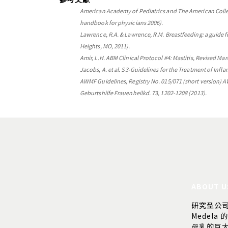
American Academy of Pediatrics and The American Colleg
handbook for physicians 2006).
Lawrence, R.A. & Lawrence, R.M. Breastfeeding: a guide 
Heights, MO, 2011).
Amir, L.H. ABM Clinical Protocol #4: Mastitis, Revised Ma
Jacobs, A. et al
.
S3-Guidelines for the Treatment of Infla
AWMF Guidelines, Registry No. 015/071 (short version) AW
Geburtshilfe Frauenheilkd. 73, 1202-1208 (2013).
ABOUT U
研究型公
Medela 
母乳的巨