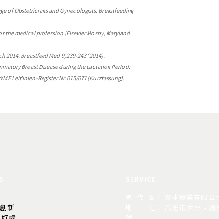
e of Obstetricians and Gynecologists. Breastfeeding
for the medical profession (Elsevier Mosby, Maryland
rch 2014. Breastfeed Med 9, 239-243 (2014).
mmatory Breast Disease during the Lactation Period:
MF Leitlinien-Register Nr. 015/071 (Kurzfassung).
S
SERVICE
司
總 代 理： 寶捷實業有限公
的創新
地
址： 高雄市大寮區鳳屏
大好處
號