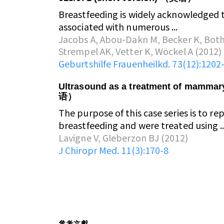
Breastfeeding is widely acknowledged t
associated with numerous ...
Jacobs A, Abou-Dakn M, Becker K, Both
Strempel AK, Vetter K, Wöckel A (2012)
Geburtshilfe Frauenheilkd. 73(12):1202
Ultrasound as a treatment of mammar
语）
The purpose of this case series is to 
breastfeeding and were treated using ..
Lavigne V, Gleberzon BJ (2012)
J Chiropr Med. 11(3):170-8
參考文獻