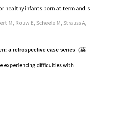
r healthy infants born at term and is
rt M, Rouw E, Scheele M, Strauss A,
en: a retrospective case series（英
experiencing difficulties with