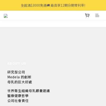
全館滿$3000免運🚚 最高享12期分期零利率!
全館滿$3000免運🚚 最高享12期分期零利率!
👩‍💻立即點我>>享專人線上一對一服務
全館滿$3000免運🚚 最高享12期分期零利率!
ABOUT US
研究型公司
Medela 的創新
母乳的巨大好處
世界衛生組織母乳餵養建議
醫療健康哲學
公司社會責任