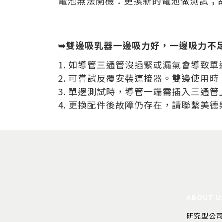
電池無法開機：更換新的電池做測試；
➥雙邊吸乳器一邊吸力好，一邊吸力不
1.
如導管三通管沒插緊或漏氣會導致單
2.
可嘗試反覆安裝連接器。雙邊使用時
3.
單邊測試時，導管一端需插入三通管
4.
更換配件後故障仍存在，請聯繫美德
ABOUT U
研究型公