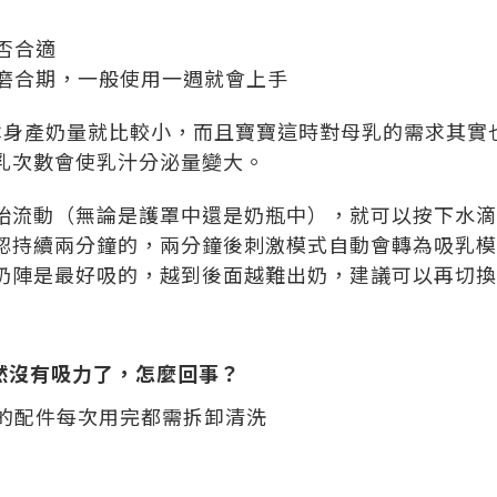
否合適
磨合期，一般使用一週就會上手
本身產奶量就比較小，而且寶寶這時對母乳的需求其實
乳次數會使乳汁分泌量變大。
始流動（無論是護罩中還是奶瓶中），就可以按下水滴
認持續兩分鐘的，兩分鐘後刺激模式自動會轉為吸乳模
奶陣是最好吸的，越到後面越難出奶，建議可以再切換
然沒有吸力了，怎麼回事？
的配件每次用完都需拆卸清洗