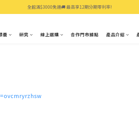
全館滿$3000免運🚚 最高享12期分期零利率!
全館滿$3000免運🚚 最高享12期分期零利率!
👩‍💻立即點我>>享專人線上一對一服務
餵養
研究
線上選購
合作門市據點
產品介紹
全館滿$3000免運🚚 最高享12期分期零利率!
v=ovcmryrzhsw