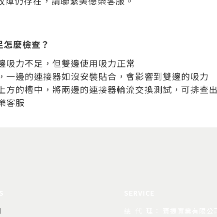
故障仍存在，請聯繫美德樂客服。
足怎麼檢查？
邊吸力不足，但雙邊使用吸力正常
，一邊的連接器如沒安裝貼合，會影響到雙邊的吸力
上方的槽中，將兩邊的連接器輪流交換測試，可排查
樂客服
S
SERVICE
司
總 代 理： 寶捷實業有限公