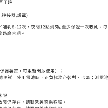
否正確
,連接器,護罩)
哺乳8-12次，夜間12點到5點至少保證一次吸乳。
度過磨合期。
電保護裝置，可重新開啟使用）；
池測試。使用電池時，正負極務必裝對、卡緊；測電
客服。
故障仍存在，請聯繫美德樂客服。