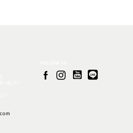
FOLLOW US
司
一路107
217
.com