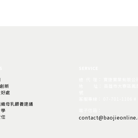
S
SERVICE
司
總 代 理： 寶捷實業有限公
的創新
地
址： 高雄市大寮區鳳屏
大好處
號
客服專線： 07-701-1106 # 
組織母乳餵養建議
哲學
電子信箱：
責任
contact@baojieonline