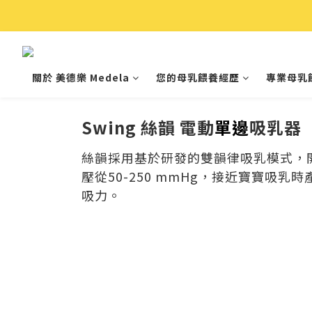
關於 美德樂 Medela
您的母乳餵養經歷
專業母乳
Swing 絲韻 電動
單邊
吸乳器​
絲韻採用基於研發的雙韻律吸乳模式，
壓從50-250 mmHg，接近寶寶
吸力。​