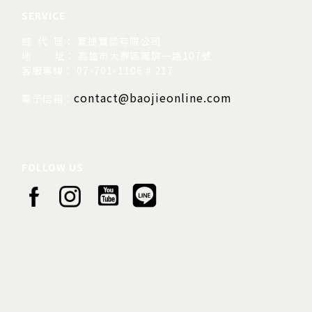
SERVICE
總 代 理： 寶捷實業有限公司
地
址： 高雄市大寮區鳳屏一路107號
客服專線： 07-701-1106 # 217
contact@baojieonline.com
電子信箱：
FOLLOW US