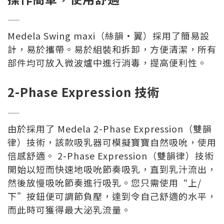
—
Medela Swing maxi（絲韻·翼）採用了簡易設
計，易於攜帶。易於組裝和拆卸，方便清潔，所有
部件均可放入微波爐中進行消毒，提高便利性。
2-Phase Expression 技術
—
由於採用了 Medela 2-Phase Expression（雙韻
律）技術，該款吸乳器可模擬寶寶自然吸吮，使用
倍感舒適。 2-Phase Expression（雙韻律）技術
開始以短而快速地吸吮節奏吸乳，直到乳汁流出，
然後放慢吸吮節奏進行吸乳。您只需使用“上/
下”按鈕便可調節負壓，達到令自己舒適的水平，
而此時可獲得最大泌乳流量。