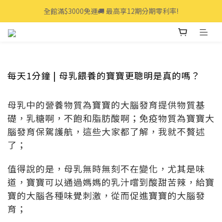
全館滿$3000免運🚚 最高享12期分期零利率!
全館滿$3000免運🚚 最高享12期分期零利率!
👩‍💻立即點我>>享專人線上一對一服務
全館滿$3000免運🚚 最高享12期分期零利率!
每天1分鐘 | 母乳餵養的寶寶更聰明是真的嗎？
母乳中的營養物質為寶寶的大腦發育提供物質基
礎，乳糖啊，不飽和脂肪酸啊；免疫物質為寶寶大
腦發育保駕護航，這些大家都了解，我就不贅述
了；
值得說的是，母乳無時無刻不在變化，尤其是味
道，寶寶可以通過媽媽的乳汁嚐到酸甜苦辣，給寶
寶的大腦各種味覺刺激，從而促進寶寶的大腦發
育；