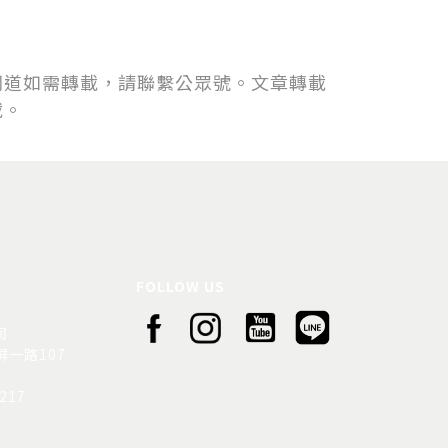
同道如需轉載，請聯繫公眾號。文章轉載
載。
FOLLOW US
司
一路107
217