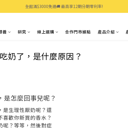
全館滿$3000免運🚚 最高享12期分期零利率!
全館滿$3000免運🚚 最高享12期分期零利率!
👩‍💻立即點我>>享專人線上一對一服務
餵養
研究
線上選購
合作門市據點
產品介紹
全館滿$3000免運🚚 最高享12期分期零利率!
不愛吃奶了，是什麼原因？
，是怎麼回事兒呢？
，是生理性厭奶呢？還
不喜歡你新買的香水？
奶呢？等等，然後對症