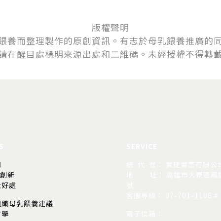
版權聲明
餵養而整理製作的原創資訊。有志於母乳
餵
養推廣的
請在醒目處標明來源出處和二維碼。未經授權不得轉
S
SERVICE
司
總 代 理： 寶捷實業有限公
的創新
地
址： 高雄市大寮區鳳屏
大好處
號
客服專線： 07-701-1106 # 
組織母乳餵養建議
哲學
電子信箱：