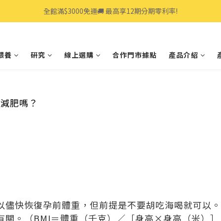
全館滿$3000免運🚚 最高享12期分期零利率!
全館滿$3000免運🚚 最高享12期分期零利率!
👩‍💻立即點我>>享專人線上一對一服務
餵養
研究
線上選購
合作門市據點
產品介紹
全館滿$3000免運🚚 最高享12期分期零利率!
速減肥嗎？
以儘快恢復孕前體重，但前提是不要胡吃海喝就可以。
有關。（BMI＝體重（千克）／［身高×身高（米）