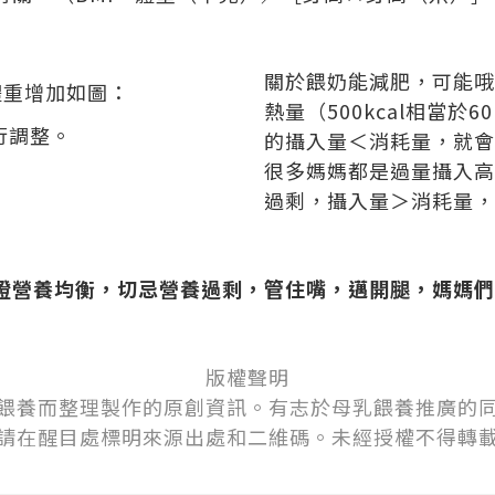
關於餵奶能減肥，可能哦
體重增加如圖：
熱量（500kcal相當於
行調整。
的攝入量＜消耗量，就會
很多媽媽都是過量攝入高
過剩，攝入量＞消耗量，
證營養均衡，切忌營養過剩，管住嘴，邁開腿，媽媽們
版權聲明
餵養而整理製作的原創資訊。有志於母乳
餵
養推廣的
請在醒目處標明來源出處和二維碼。未經授權不得轉