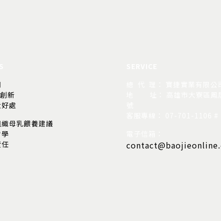
S
SERVICE
司
總 代 理： 寶捷實業有限公
的創新
地
址： 高雄市大寮區鳳屏
大好處
號
客服專線： 07-701-1106 # 
組織母乳餵養建議
哲學
電子信箱：
責任
contact@baojieonline