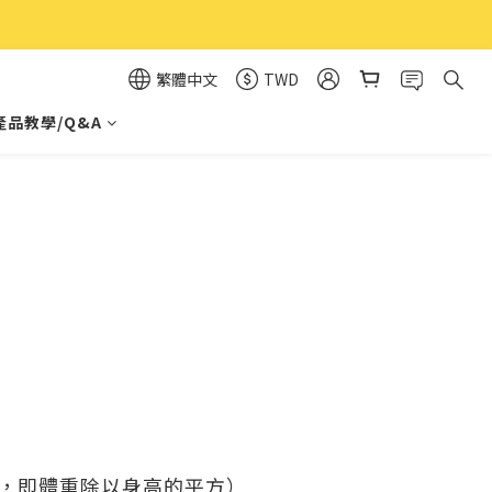
繁體中文
TWD
產品教學/Q&A
］，即體重除以身高的平方）