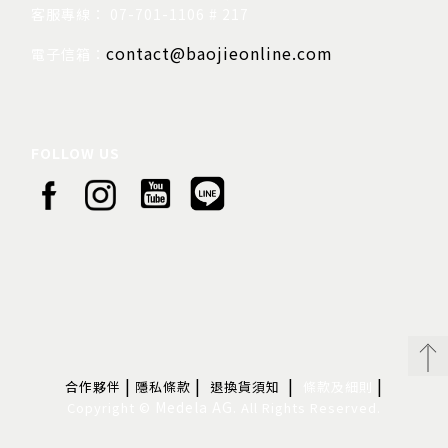
ABOUT US
研究型公司
Medela 的創新
母乳的巨大好處
世界衛生組織母乳餵養建議
醫療健康哲學
公司社會責任
SERVICE
總 代 理： 寶捷實業有限公司
地
址： 高雄市大寮區鳳屏一路107號