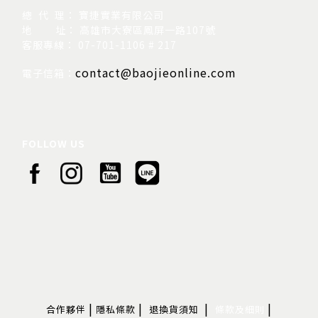
總 代 理： 寶捷實業有限公司
地
址： 高雄市大寮區鳳屏一路107號
客服專線： 07-701-1106 # 217
contact@baojieonline.com
電子信箱：
FOLLOW US
|
|
|
|
合作夥伴
隱私條款
退換貨須知
條款及細則