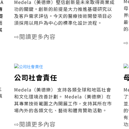
M
A
Medela（美德樂）堅信創新是未來取得商業成
母
傳
功的關鍵。創新的前提是大力推進基礎研究以
界
礎
及客戶需求評估。今天的醫療技術開發項目必
最
而
須採用以用戶為中心的標準化設計流程。
的
其
閱讀更多內容
⇨
⇨
公司社會責任
生
Medela（美德樂） 支持各類全球和地區社會
M
真
和文化環境改善計劃。 Medela（美德樂）在
了
其專業技術範圍之內開展工作，支持其所在市
並
場內外的各類文化、藝術和體育贊助活動。
的
有
閱讀更多內容
⇨
功