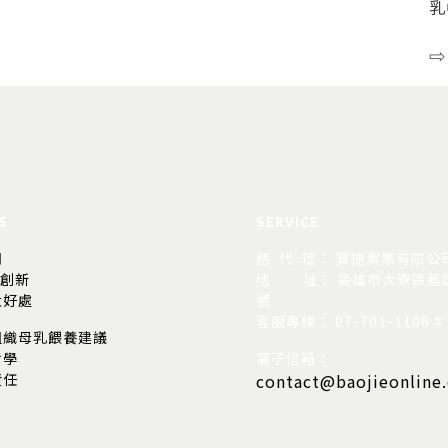
乳
⇨
S
SERVICE
司
總 代 理： 寶捷實業有限公
的創新
地
址： 高雄市大寮區鳳屏
大好處
號
客服專線： 07-701-1106 # 
組織母乳餵養建議
哲學
電子信箱：
責任
contact@baojieonline