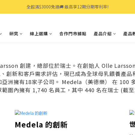
全館滿$3000免運🚚 最高享12期分期零利率!
全館滿$3000免運🚚 最高享12期分期零利率!
👩‍💻立即點我>>享專人線上一對一服務
研究
線上選購
合作門市據點
產品介紹
產品教
全館滿$3000免運🚚 最高享12期分期零利率!
 Larsson 創建，總部位於瑞士。在創始人 Olle Larsso
研究、創新和客戶需求評估，現已成為全球母乳餵養產
和亞洲擁有18家子公司。 Medela（美德樂） 在 10
圍內擁有 1,740 名員工，其中 440 名在瑞士 (截至2
Medela 的創新