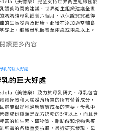
edela（美德樂）完全支持世界衛生組織關於
乳餵養時間的建議。世界衛生組織建議全世
的媽媽純母乳餵養六個月，以保證寶寶獲得
佳的生長發育及健康。此後在添加適當輔食
基礎上，繼續母乳餵養至兩歲或兩歲以上。
閱讀更多內容
母乳的巨大好處
edela（美德樂）致力於母乳研究。母乳包含
寶寶身體和大腦發育所需的所有營養成分，
且還能很好地適應寶寶成長的需要。母乳中
營養成份種類是配方奶粉的5倍以上，而且含
豐富的維生素、礦物質、脂肪酸和增強免疫
能所需的各種重要抗體。最近研究發現，母