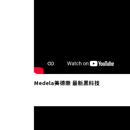
Medela美德樂 最新黑科技