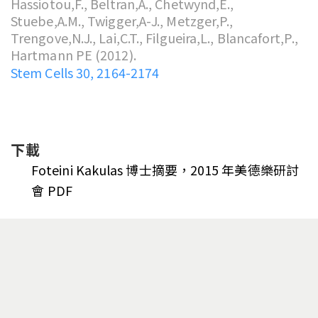
Hassiotou,F., Beltran,A., Chetwynd,E.,
Stuebe,A.M., Twigger,A-J., Metzger,P.,
Trengove,N.J., Lai,C.T., Filgueira,L., Blancafort,P.,
Hartmann PE (2012).
Stem Cells 30, 2164-2174
下載
Foteini Kakulas 博士摘要，2015 年美德樂研討
會
PDF