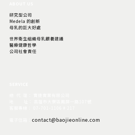
ABOUT US
研究型公司
Medela 的創新
母乳的巨大好處
世界衛生組織母乳餵養建議
醫療健康哲學
公司社會責任
SERVICE
總 代 理： 寶捷實業有限公司
地
址： 高雄市大寮區鳳屏一路107號
客服專線： 07-701-1106 # 217
contact@baojieonline.com
電子信箱：