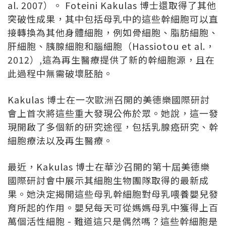
al. 2007）。 Foteini Kakulas 博士還取得了其他
突破性成果，其中包括母乳中的這些幹細胞可以直
接轉換為其他身體細胞，例如骨細胞、脂肪細胞、
肝細胞、胰腺細胞和腦細胞（Hassiotou et al.，
2012）,這為再生醫療提供了新的幹細胞源，且在
此過程中無需破壞胚胎。
Kakulas 博士在一次歐洲召開的美德樂國際研討
會上首次將這些重大發現公佈於眾。她說，這一發
現開啟了多個新的研究途徑，包括乳腺癌研究、幹
細胞療法以及再生醫療。
最近，Kakulas 博士在華沙召開的第十屆美德樂
國際研討會中展示其細胞生物團隊取得的最新成
果。她決定揭開這些母乳幹細胞對母乳喂養嬰兒發
育所起的作用。嬰兒每天可從媽媽母乳中獲得上百
萬個活性細胞 - 難道這只是偶然嗎？這些幹細胞是