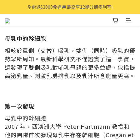
全館滿$3000免運🚚 最高享12期分期零利率!
全館滿$3000免運🚚 最高享12期分期零利率!
👩‍💻立即點我>>享專人線上一對一服務
全館滿$3000免運🚚 最高享12期分期零利率!
母乳中的幹細胞
相較於單側（交替）吸乳，雙側（同時）吸乳的優
勢眾所周知。最新科學研究不僅證實了這一事實，
還發現了雙側吸乳對哺乳母親的更多益處，包括提
高泌乳量、刺激乳房排乳以及乳汁所含能量更高。
第一次發現
母乳中的幹細胞
2007 年，西澳洲大學 Peter Hartmann 教授和
他的團隊首次發現母乳中存在幹細胞（Cregan et