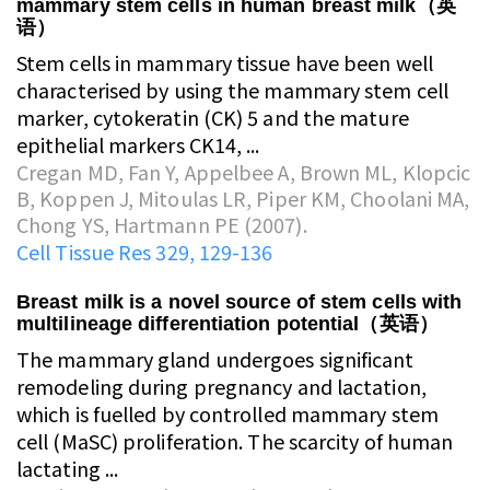
mammary stem cells in human breast milk（英
语）
Stem cells in mammary tissue have been well
characterised by using the mammary stem cell
marker, cytokeratin (CK) 5 and the mature
epithelial markers CK14, ...
Cregan MD, Fan Y, Appelbee A, Brown ML, Klopcic
B, Koppen J, Mitoulas LR, Piper KM, Choolani MA,
Chong YS, Hartmann PE (2007).
Cell Tissue Res 329, 129-136
Breast milk is a novel source of stem cells with
multilineage differentiation potential（英语）
The mammary gland undergoes significant
remodeling during pregnancy and lactation,
which is fuelled by controlled mammary stem
cell (MaSC) proliferation. The scarcity of human
lactating ...