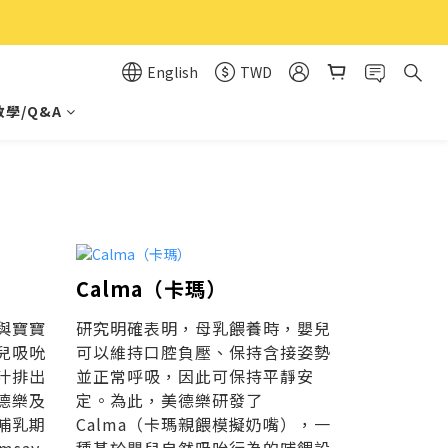
English
TWD
學/Q&A
Calma（卡瑪）
與寶寶
研究明確表明，母乳餵養時，嬰兒
兒吸吮
可以維持口腔負壓、保持含接姿勢
汁排出
並正常呼吸，因此可保持平靜安
德樂及
定。為此，美德樂研發了
哺乳期
Calma（卡瑪親餵模擬奶嘴），一
say
種基於嬰兒自然吸吮行為的哺餵設