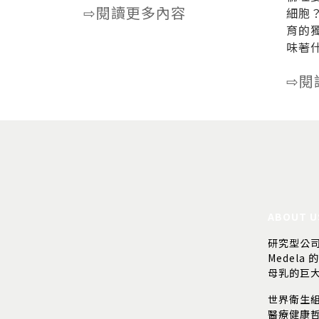
閱讀更多內容
⇨
細胞
育的
味著
閱
⇨
ABOUT U
研究型公
Medela 
母乳的巨
世界衛生
醫療健康