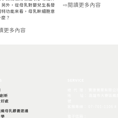
閱讀更多內容
⇨
？另外，從母乳對嬰兒生長發
獨特功能來看，母乳幹細胞意
什麼？
讀更多內容
S
SERVICE
司
總 代 理： 寶捷實業有限公
的創新
地
址： 高雄市大寮區鳳屏
大好處
號
客服專線： 07-701-1106 # 
組織母乳餵養建議
哲學
電子信箱：