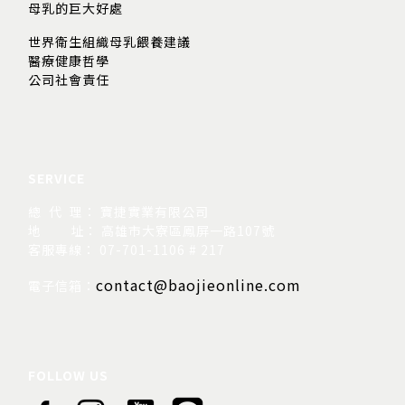
母乳的巨大好處
世界衛生組織母乳餵養建議
醫療健康哲學
公司社會責任
SERVICE
總 代 理： 寶捷實業有限公司
地
址： 高雄市大寮區鳳屏一路107號
客服專線： 07-701-1106 # 217
contact@baojieonline.com
電子信箱：
FOLLOW US