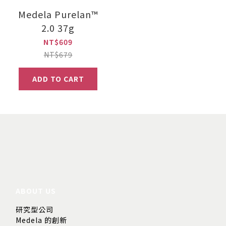
Medela Purelan™
2.0 37g
NT$609
NT$679
ADD TO CART
ABOUT US
研究型公司
Medela 的創新