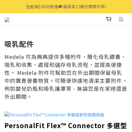
全館滿$3000免運🚚 最高享12期分期零利率!
全館滿$3000免運🚚 最高享12期分期零利率!
👩‍💻立即點我>>享專人線上一對一服務
全館滿$3000免運🚚 最高享12期分期零利率!
吸乳配件​
Medela 可為媽媽提供多種附件，簡化母乳餵養、
吸乳和收集、處理和儲存母乳流程，並提高便捷
性。 Medela 附件可幫助您在外出期間保留母乳
中的寶貴營養物質。可簡便快速地清潔主要附件，
例如嬰兒奶瓶和吸乳護罩等 - 無論您是在家裡還是
外出期間。
PersonalFit Flex™ Connector 多選型