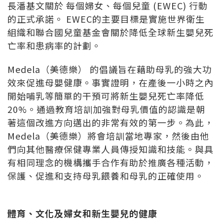
長潘基文關於 每個婦女、每個兒童 (EWEC) 行動
的正式承諾。 EWEC的主要目標是實施世界衛生
組織和聯合國兒童基金會關於降低全球新生嬰兒死
亡率和患病率的計劃。
Medela（美德樂） 的倡議旨在藉助母乳的強大功
效來促進母嬰健康。事實證明，在產後一小時之內
開始哺乳等簡單的干預可將新生嬰兒死亡率降低
20%。通過教育培訓加強對母乳價值的認識是朝
著這個改進方向邁出的非常有效的第一步。為此，
Medela（美德樂）將會培訓當地專家，然後由他
們向其他醫療保健專業人員傳授知識和技能。與具
有相同理念的機構攜手合作有助於推廣各種活動，
保護、促進和支持母乳餵養和母乳的正確使用。
體育、文化及婦女和新生嬰兒的健康