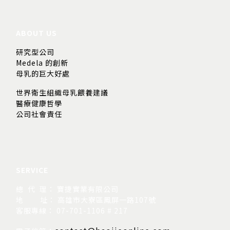
ABOUT US
研究型公司
Medela 的創新
母乳的巨大好處
世界衛生組織母乳餵養建議
醫療健康哲學
公司社會責任
SERVICE
總 代 理： 寶捷實業有限公司
地
址： 高雄市大寮區鳳屏一路107號
客服專線： 07-701-1106 # 217