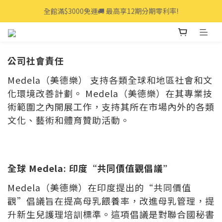
全館滿$3000免運🚚 最高享12期分期零利率!
全館滿$3000免運🚚 最高享12期分期零利率!
👩‍💻立即點我>>享專人線上一對一服務
全館滿$3000免運🚚 最高享12期分期零利率!
公司社會責任
Medela（美德樂） 支持各類全球和地區社會和文
化環境改善計劃。 Medela（美德樂）在其專業技
術範圍之內開展工作，支持其所在市場內外的各類
文化、藝術和體育贊助活動。
全球 Medela: 印度“共同價值觀倡議”
Medela（美德樂）在印度提出的“共同價值
觀”倡議旨在提高母乳餵養率，改進母乳管理，提
升新生兒護理培訓標準。這項倡議是對聯合國秘書