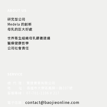
ABOUT US
研究型公司
Medela 的創新
母乳的巨大好處
世界衛生組織母乳餵養建議
醫療健康哲學
公司社會責任
SERVICE
總 代 理： 寶捷實業有限公司
地
址： 高雄市大寮區鳳屏一路107號
客服專線： 07-701-1106 # 217
contact@baojieonline.com
電子信箱：