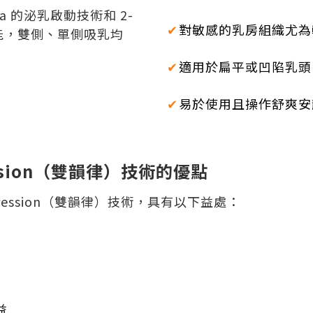
la 的泌乳啟動技術和 2-
對敏感的乳房組織尤為
✔
防溢功能，雙側、單側吸乳均
適用於扁平或凹陷乳頭
✔
易於使用且操作舒爽安
✔
ression（雙韻律）技術的優點
Expression（雙韻律）技術，具有以下益處：
益