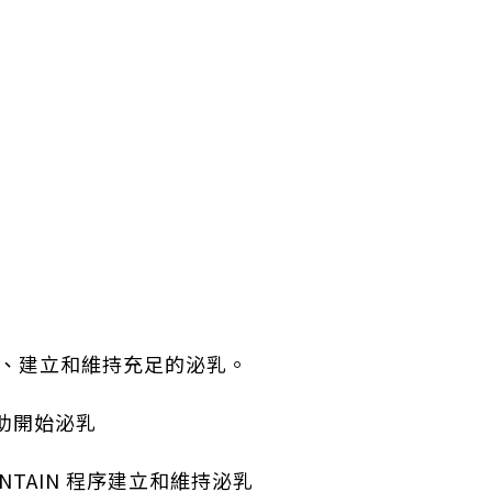
、建立和維持充足的泌乳。
序幫助開始泌乳
NTAIN 程序建立和維持泌乳