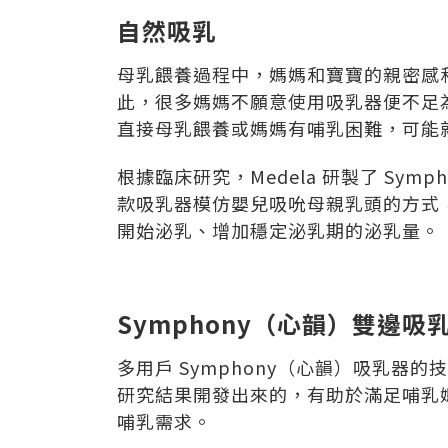
自然吸乳
母乳餵養過程中，媽媽和寶寶的親密感
此，很多媽媽不願意使用吸乳器便不足
直接母乳餵養或媽媽有哺乳困難，可能
根據臨床研究，Medela 研製了 Sym
款吸乳器模仿嬰兒吸吮母親乳頭的方式
開始泌乳、增加穩定泌乳期的泌乳量。
Symphony（心韻）雙邊吸
多用戶 Symphony（心韻）吸乳器
研究結果開發出來的，有助於滿足哺乳
哺乳需求。