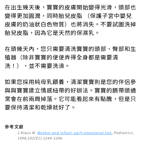
在出生幾天後，寶寶的皮膚開始變得光滑，頭部也
變得更加圓潤，同時胎兒皮脂 （保護子宮中嬰兒
皮膚的奶油狀白色物質）也將消失。不要試圖洗掉
胎兒皮脂，因為它是天然的保濕乳。
在頭幾天內，您只需要清洗寶寶的頭部、臀部和生
殖器（除非寶寶的便便弄得全身都是需要清
洗！），並不需要洗澡。
如果您採用純母乳餵養，清潔寶寶則是您的伴侶參
與與寶寶建立情感紐帶的好辦法。寶寶的臍帶頭通
常會在前兩周掉落。它可能看起來有點醜，但是只
要保持清潔和乾燥就好了。
參考文獻
1 Klaus M.
Mother and infant: early emotional ties.
Pediatrics.
1998;102(E1):1244-1246.