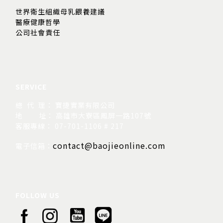
世界衛生組織母乳餵養建議
醫療健康哲學
公司社會責任
SERVICE
總 代 理： 寶捷實業有限公司
地
址： 高雄市大寮區鳳屏一路107號
客服專線： 07-701-1106 # 217
contact@baojieonline.com
電子信箱：
FOLLOW US