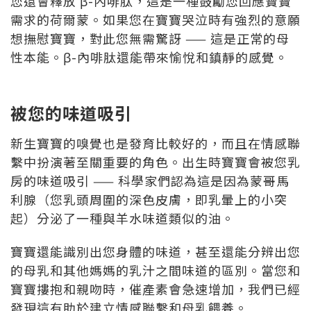
您還會釋放 β-內啡肽，這是一種鼓勵您回應寶寶
需求的荷爾蒙。如果您在寶寶哭泣時有強烈的意願
想撫慰寶寶，對此您無需驚訝 —— 這是正常的母
性本能。β-內啡肽還能帶來愉悅和鎮靜的感覺。
被您的味道吸引
新生寶寶的嗅覺也是發育比較好的，而且在情感聯
繫中扮演著至關重要的角色。出生時寶寶會被您乳
房的味道吸引 —— 科學家們認為這是因為蒙哥馬
利腺（您乳頭周圍的深色皮膚，即乳暈上的小突
起）分泌了一種與羊水味道類似的油。
寶寶還能識別出您身體的味道，甚至還能分辨出您
的母乳和其他媽媽的乳汁之間味道的區別。當您和
寶寶摟抱和親吻時，催產素會急速增加，我們已經
發現這有助於建立情感聯繫和母乳餵養。