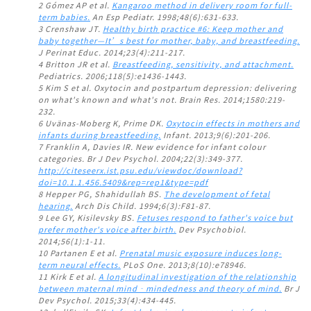
2 Gómez AP et al.
Kangaroo method in delivery room for full-
term babies.
An Esp Pediatr. 1998;48(6):631-633.
3 Crenshaw JT.
Healthy birth practice #6: Keep mother and
baby together—It’s best for mother, baby, and breastfeeding.
J Perinat Educ. 2014;23(4):211-217.
4 Britton JR et al.
Breastfeeding, sensitivity, and attachment.
Pediatrics. 2006;118(5):e1436-1443.
5 Kim S et al. Oxytocin and postpartum depression: delivering
on what's known and what's not. Brain Res. 2014;1580:219-
232.
6 Uvänas-Moberg K, Prime DK.
Oxytocin effects in mothers and
infants during breastfeeding.
Infant. 2013;9(6):201-206.
7 Franklin A, Davies IR. New evidence for infant colour
categories. Br J Dev Psychol. 2004;22(3):349-377.
http://citeseerx.ist.psu.edu/viewdoc/download?
doi=10.1.1.456.5409&rep=rep1&type=pdf
8 Hepper PG, Shahidullah BS.
The development of fetal
hearing.
Arch Dis Child. 1994;6(3):F81-87.
9 Lee GY, Kisilevsky BS.
Fetuses respond to father's voice but
prefer mother's voice after birth.
Dev Psychobiol.
2014;56(1):1-11.
10 Partanen E et al.
Prenatal music exposure induces long-
term neural effects.
PLoS One. 2013;8(10):e78946.
11 Kirk E et al.
A longitudinal investigation of the relationship
between maternal mind‐mindedness and theory of mind.
Br J
Dev Psychol. 2015;33(4):434-445.