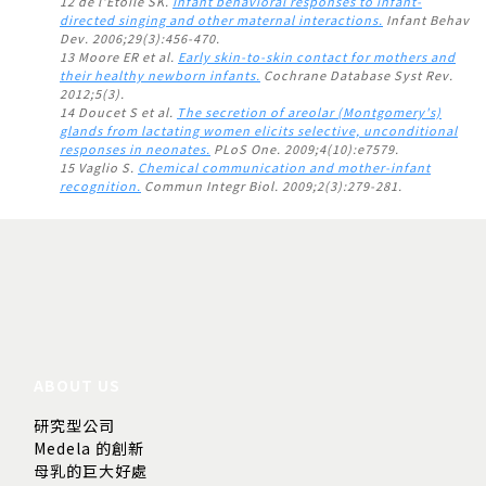
12 de l'Etoile SK.
Infant behavioral responses to infant-
directed singing and other maternal interactions.
Infant Behav
Dev. 2006;29(3):456-470.
13 Moore ER et al.
Early skin-to-skin contact for mothers and
their healthy newborn infants.
Cochrane Database Syst Rev.
2012;5(3).
14 Doucet S et al.
The secretion of areolar (Montgomery's)
glands from lactating women elicits selective, unconditional
responses in neonates.
PLoS One. 2009;4(10):e7579.
15 Vaglio S.
Chemical communication and mother-infant
recognition.
Commun Integr Biol. 2009;2(3):279-281.
ABOUT US
研究型公司
Medela 的創新
母乳的巨大好處