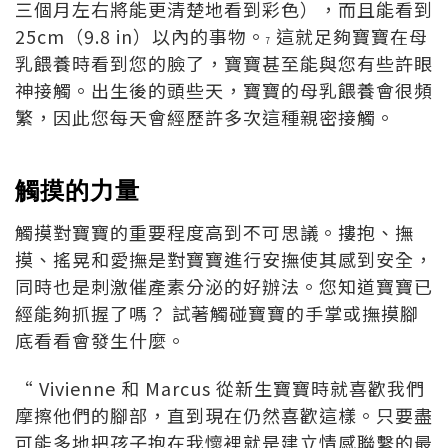
三個月左右將能更清楚地看到彩色），而且能看到
25cm（9.8 in）以內的事物。
這就足夠寶寶在母
7
乳餵養時看到您的臉了，寶寶甚至能與您有些許眼
神接觸。出生後的頭些天，寶寶的母乳餵養會很頻
繁，因此您每天會經歷許多次這種親密接觸。
觸摸的力量
觸摸對寶寶的重要程度高到不可思議。摟抱、撫
摸、搖晃和愛撫是對寶寶進行安撫使其感到安全，
同時也是刺激催產素分泌的好辦法。您知道寶寶已
經能夠抓握了嗎？ 試著觸碰寶寶的手掌或撫摸腳
底看看會發生什麼。
“ Vivienne 和 Marcus 從新生寶寶時就喜歡我們
摩擦他們的腳部，直到現在仍然喜歡這樣。只要盡
可能多地把孩子抱在我懷裡就是建立情感聯繫的最