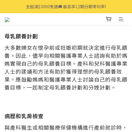
全館滿$3000免運🚚 最高享12期分期零利率!
全館滿$3000免運🚚 最高享12期分期零利率!
👩‍💻立即點我>>享專人線上一對一服務
全館滿$3000免運🚚 最高享12期分期零利率!
母乳餵養計劃
大多數婦女在懷孕前或妊娠初期就決定進行母乳餵
養。因此，儘早向相關醫護專業人士諮詢有助於媽
媽實現自己的母乳餵養目標。產科和兒科醫護專業
人士的建議和方法有助於獲得理想的母乳餵養效
果。應鼓勵媽媽和醫護專業人士討論自己的母乳餵
養目標，一起制定母乳餵養計劃和分娩計劃。
病歷和乳房檢查
與產科醫生或相關醫療保健機構進行產前就診時，