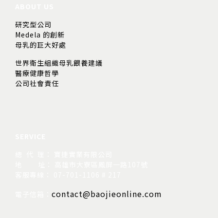
ABOUT US
研究型公司
Medela 的創新
母乳的巨大好處
世界衛生組織母乳餵養建議
醫療健康哲學
公司社會責任
SERVICE
總 代 理： 寶捷實業有限公司
地
址： 高雄市大寮區鳳屏一路107號
客服專線： 07-701-1106 # 217
contact@baojieonline.com
電子信箱：