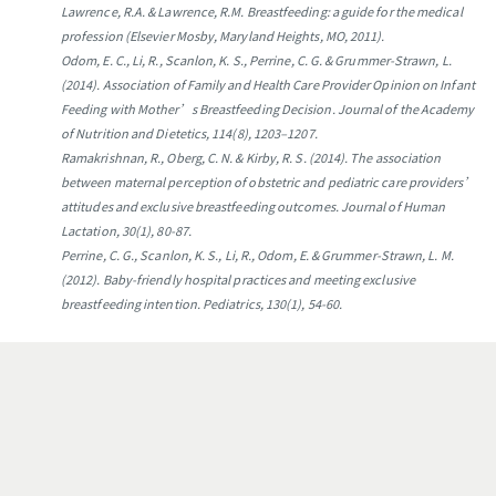
Lawrence, R.A. & Lawrence, R.M. Breastfeeding: a guide for the medical
profession (Elsevier Mosby,
Maryland Heights, MO, 2011).
Odom, E. C., Li, R., Scanlon, K. S., Perrine, C. G. & Grummer-Strawn, L.
(2014). Association of Family and Health Care Provider Opinion on Infant
Feeding with Mother’s Breastfeeding Decision. Journal of the Academy
of Nutrition and Dietetics, 114(8), 1203–1207.
Ramakrishnan, R., Oberg, C. N. & Kirby, R. S. (2014). The association
between maternal perception
of obstetric and pediatric care providers’
attitudes and exclusive breastfeeding outcomes. Journal of
Human
Lactation, 30(1), 80-87.
Perrine, C. G., Scanlon, K. S., Li, R., Odom, E. & Grummer-Strawn, L. M.
(2012). Baby-friendly
hospital practices and meeting exclusive
breastfeeding intention. Pediatrics, 130(1), 54-60.