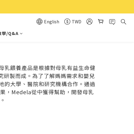
English
TWD
學/Q&A
性的母乳餵養產品是根據對母乳有益生命健
證研究研製而成。為了了解媽媽需求和嬰兒
界各地的大學、醫院和研究機構合作。通過
果，Medela從中獲得幫助，開發母乳
。