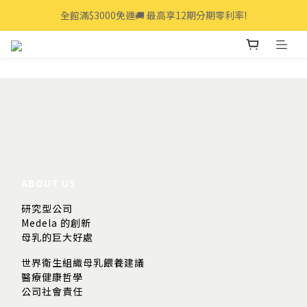
全館滿$3000免運🚚 最高享12期分期零利率!
全館滿$3000免運🚚 最高享12期分期零利率!
👩‍💻立即點我>>享專人線上一對一服務
全館滿$3000免運🚚 最高享12期分期零利率!
ABOUT US
研究型公司
Medela 的創新
母乳的巨大好處
世界衛生組織母乳餵養建議
醫療健康哲學
公司社會責任