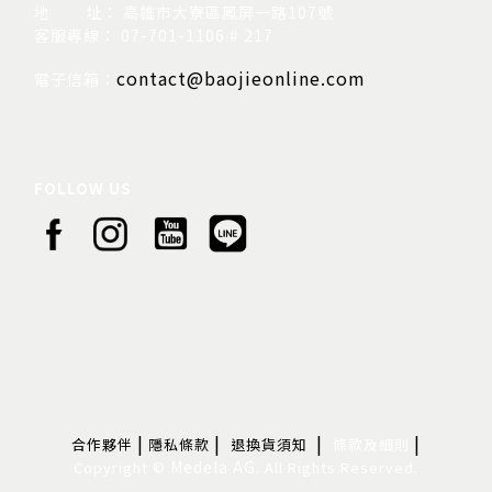
地
址： 高雄市大寮區鳳屏一路107號
客服專線： 07-701-1106 # 217
contact@baojieonline.com
電子信箱：
FOLLOW US
|
|
|
|
合作夥伴
隱私條款
退換貨須知
條款及細則
Medela AG.
Copyright ©
All Rights Reserved.