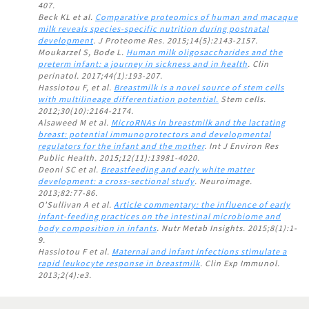
407.
Beck KL et al.
Comparative proteomics of human and macaque
milk reveals species-specific nutrition during postnatal
development
. J Proteome Res. 2015;14(5):2143-2157.
Moukarzel S, Bode L.
Human milk oligosaccharides and the
preterm infant: a journey in sickness and in health
. Clin
perinatol. 2017;44(1):193-207.
Hassiotou F, et al.
Breastmilk is a novel source of stem cells
with multilineage differentiation potential.
Stem cells.
2012;30(10):2164-2174.
Alsaweed M et al.
MicroRNAs in breastmilk and the lactating
breast: potential immunoprotectors and developmental
regulators for the infant and the mother
. Int J Environ Res
Public Health. 2015;12(11):13981-4020.
Deoni SC et al.
Breastfeeding and early white matter
development: a cross-sectional study
. Neuroimage.
2013;82:77-86.
O'Sullivan A et al.
Article commentary: the influence of early
infant-feeding practices on the intestinal microbiome and
body composition in infants
. Nutr Metab Insights. 2015;8(1):1-
9.
Hassiotou F et al.
Maternal and infant infections stimulate a
rapid leukocyte response in breastmilk
. Clin Exp Immunol.
2013;2(4):e3.