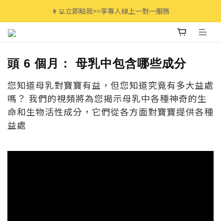
全館滿$3000免運🚚 最高享12期分期零利率!
👩‍💻立即點我>>享專人線上一對一服務
全館滿$3000免運🚚 最高享12期分期零利率!
6
頭
個月：
母乳中包含哪些成分
您知道母乳對寶寶有益，但您知道究竟有多大益處
嗎？ 我們的視頻將為您揭示母乳中各種神奇的生
命和生物活性成分，它們從各方面對寶寶提供各種
益處