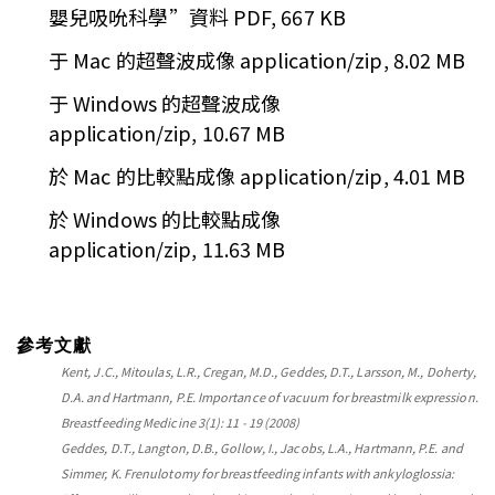
嬰兒吸吮科學”資料
PDF, 667 KB
于 Mac 的超聲波成像
application/zip, 8.02 MB
于 Windows 的超聲波成像
application/zip, 10.67 MB
於 Mac 的比較點成像
application/zip, 4.01 MB
於 Windows 的比較點成像
application/zip, 11.63 MB
參考文獻
Kent, J.C., Mitoulas, L.R., Cregan, M.D., Geddes, D.T., Larsson, M., Doherty,
D.A. and Hartmann, P.E. Importance of vacuum for breastmilk expression.
Breastfeeding Medicine 3(1): 11 - 19 (2008)
Geddes, D.T., Langton, D.B., Gollow, I., Jacobs, L.A., Hartmann, P.E. and
Simmer, K. Frenulotomy for breastfeeding infants with ankyloglossia: