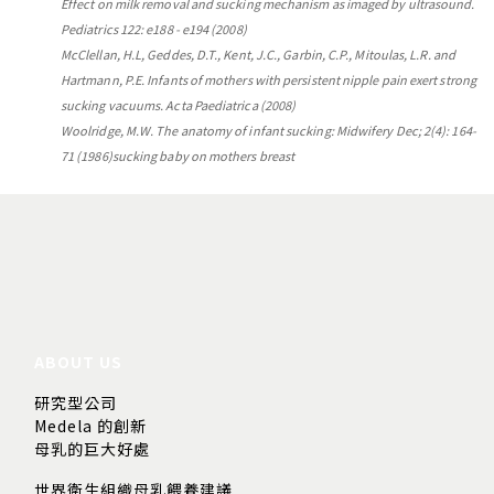
Effect on milk removal and sucking mechanism as imaged by ultrasound.
Pediatrics 122: e188 - e194 (2008)
McClellan, H.L, Geddes, D.T., Kent, J.C., Garbin, C.P., Mitoulas, L.R. and
Hartmann, P.E. Infants of mothers with persistent nipple pain exert strong
sucking vacuums. Acta Paediatrica (2008)
Woolridge, M.W. The anatomy of infant sucking: Midwifery Dec; 2(4): 164-
71 (1986)sucking baby on mothers breast
ABOUT US
研究型公司
Medela 的創新
母乳的巨大好處
世界衛生組織母乳餵養建議