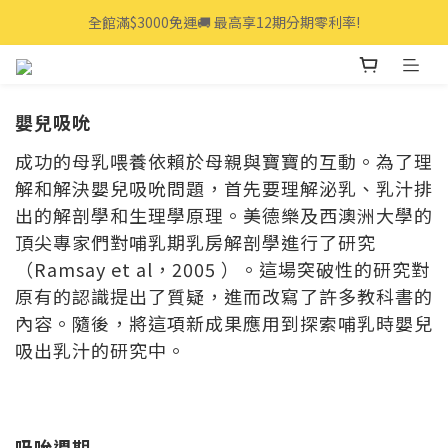
全館滿$3000免運🚚 最高享12期分期零利率!
全館滿$3000免運🚚 最高享12期分期零利率!
👩‍💻立即點我>>享專人線上一對一服務
全館滿$3000免運🚚 最高享12期分期零利率!
嬰兒吸吮
成功的母乳喂養依賴於母親與寶寶的互動。為了理
解和解決嬰兒吸吮問題，首先要理解泌乳、乳汁排
出的解剖學和生理學原理。美德樂及西澳洲大學的
頂尖專家們對哺乳期乳房解剖學進行了研究
（Ramsay et al，2005 ）。這場突破性的研究對
原有的認識提出了質疑，進而改寫了許多教科書的
內容。隨後，將這項新成果應用到探索哺乳時嬰兒
吸出乳汁的研究中。
吸吮週期