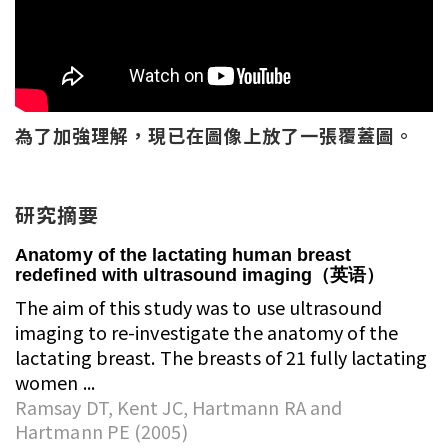
為了加強理解，現已在圖像上放了一張覆蓋圖。
研究摘要
Anatomy of the lactating human breast
redefined with ultrasound imaging（英语）
The aim of this study was to use ultrasound
imaging to re-investigate the anatomy of the
lactating breast. The breasts of 21 fully lactating
women ...
Ramsay DT, Kent JC, Hartmann RA and
Hartmann PE (2005)