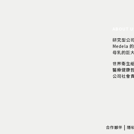
ABOUT U
研究型公
Medela 
母乳的巨
世界衛生
醫療健康
公司社會
|
合作夥伴
隱