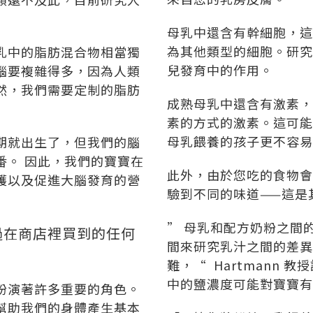
母乳中還含有幹細胞，這種
為其他類型的細胞。研究
乳中的脂肪混合物相當獨
兒發育中的作用。
腦要複雜得多，因為人類
然，我們需要定制的脂肪
成熟母乳中還含有激素，
素的方式的激素。這可能
母乳餵養的孩子更不容易
期就出生了，但我們的腦
番。 因此，我們的寶寶在
此外，由於您吃的食物會
護以及促進大腦發育的營
驗到不同的味道——這是
” 母乳和配方奶粉之間
過在商店裡買到的任何
間來研究乳汁之間的差異
難，“ Hartmann
中的鹽濃度可能對寶寶
扮演著許多重要的角色。
幫助我們的身體產生基本