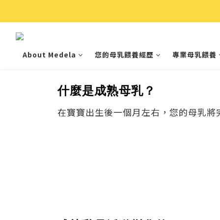
About Medela
您的母乳餵養經歷
專業母乳餵養
什麼是成熟母乳？
在寶寶出生後一個月左右，您的母乳將