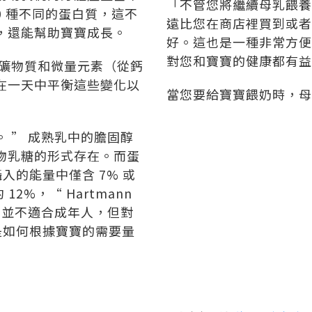
「不管您將繼續母乳餵養
0 種不同的蛋白質，這不
遠比您在商店裡買到或者
，還能幫助寶寶成長。
好。這也是一種非常方便
對您和寶寶的健康都有益
、礦物質和微量元素（從鈣
在一天中平衡這些變化以
當您要給寶寶餵奶時，母
 ” 成熟乳中的膽固醇
物乳糖的形式存在。而蛋
入的能量中僅含 7% 或
2%，“ Hartmann
例並不適合成年人，但對
是如何根據寶寶的需要量