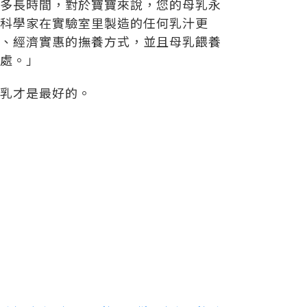
多長時間，對於寶寶來說，您的母乳永
科學家在實驗室里製造的任何乳汁更
、經濟實惠的撫養方式，並且母乳餵養
處。」
乳才是最好的。