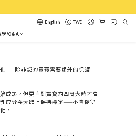
English
TWD
學/Q&A
化——除非您的寶寶需要額外的保護
始成熟，但要直到寶寶約四周大時才會
乳成分將大體上保持穩定——不會像第
化。