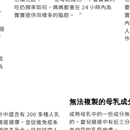
吃奶頻率如何，媽媽都會在 24 小時內為
要
”
寶寶提供同樣多的脂肪。 “
寶
教
內
提
人
分
作
成
為
無法複製的母乳成
成熟母乳中的一些成分無
還含有 200 多種人乳
的。嬰兒腸道中有近三分
腸道健康，並促進免疫系
來自您的乳房皮膚。
類遠不及此，目前研究人