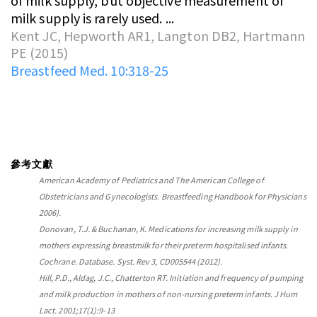
of milk supply, but objective measurement of
milk supply is rarely used. ...
Kent JC, Hepworth AR1, Langton DB2, Hartmann
PE (2015)
Breastfeed Med. 10:318-25
參考文獻
American Academy of Pediatrics and The American College of
Obstetricians and Gynecologists. Breastfeeding Handbook for Physicians
2006).
Donovan, T.J. & Buchanan, K. Medications for increasing milk supply in
mothers expressing breastmilk for their preterm hospitalised infants.
Cochrane. Database. Syst. Rev 3, CD005544 (2012).
Hill, P.D., Aldag, J.C., Chatterton RT. Initiation and frequency of pumping
and milk production in mothers of non-nursing preterm infants. J Hum
Lact. 2001;17(1):9-13