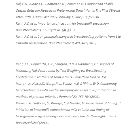
Hill, P.D., Aldag J.C., Chatterton RT, Zinaman M. Comparison of Milk
Output Between Mothers of Preterm and Term Infants: The First 6 Weeks
After Birth. J Hum Lact. 2005 February 1, 2005;21(1):22-30.
Kent, J.C. et al. Importance of vacuum for breastmilk expression.
Breastfeed Med 3, 11-19 (2008)（英语）。
Kent, J.C. et al
.
Longitudinal changes in breastfeeding patterns from 1 to
6 months of lactation.
Breastfeed Med 8, 401-407 (2013).
Kent, J.C., Hepworth, A.R., Langton, D.B. & Hartmann, P.E. Impact of
Measuring Milk Production by Test Weighing on Breastfeeding
Confidence in Mothers of Term Infants. Breastfeed Med (2015).
Morton, J., Hall, J.Y., Wong, R.J., Benitz, W.E. & Rhine, W.D. Combining
hand techniques with electric pumping increases milk production in
mothers of preterm infants. J Perinatol 29, 757-764 (2009).
Parker, L.A., Sullivan, S., Krueger, C. & Mueller, M. Association of timing of
initiation of breastmilk expression on milk volume and timing of
lactogenesis stage II among mothers of very low-birth-weight infants.
Breastfeed Med (2015).