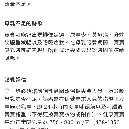
應量不足。
母乳不足的跡象
寶寶可能會出現排便延遲、尿量少、黃疸病、分娩
後體重減輕以及嗜睡症狀。在母乳喂養期間，寶寶
吸乳時可能表現出嗜睡或沮喪或只是短時間的連續
吸吮。
泌乳評估
第一步必須諮詢哺乳顧問或保健專業人員。為診斷
母乳是否不足，媽媽需在保健專業人員的指導下測
量器泌乳量，即 24 小時內測量哺餵前以及哺餵後
寶寶體重（不得更換寶寶衣物或附件）。健康寶寶
平均正常吸乳量為 750 - 800 ml/天（478-1356