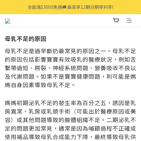
全館滿$3000免運🚚 最高享12期分期零利率!
全館滿$3000免運🚚 最高享12期分期零利率!
👩‍💻立即點我>>享專人線上一對一服務
全館滿$3000免運🚚 最高享12期分期零利率!
母乳不足的原因
母乳不足是過早斷奶最常見的原因之一。母乳不足
的原因包括影響寶寶有效吸乳的醫療狀況，例如舌
繫帶過短、腭裂、神經系統問題、營養吸收不良以
及代謝問題。如果不是寶寶健康問題，則可能是媽
媽自身因素導致母乳不足。
媽媽初期泌乳不足的發生率為百分之五，誘因是乳
房異常、乳房或乳頭手術（可能出於醫療原因或美
容）或其他問題導致的腺體組織不足。二期泌乳不
足的問題更加常見，通常是因為哺餵過程不正確或
使用補品導致母乳合成能力下降，最終導致母乳供