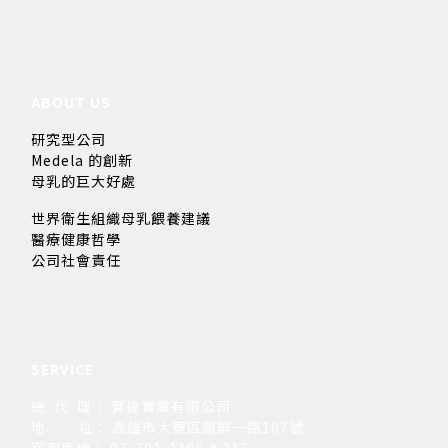
ABOUT US
研究型公司
Medela 的創新
母乳的巨大好處
世界衛生組織母乳餵養建議
醫療健康哲學
公司社會責任
SERVICE
總 代 理： 寶捷實業有限公司
地
址： 高雄市大寮區鳳屏一路107號
客服專線： 07-701-1106 # 217