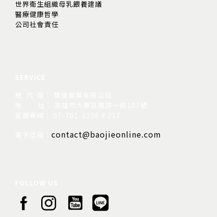
世界衛生組織母乳餵養建議
醫療健康哲學
公司社會責任
SERVICE
總 代 理： 寶捷實業有限公司
地
址： 高雄市大寮區鳳屏一路107號
客服專線： 07-701-1106 # 217
contact@baojieonline.com
電子信箱：
FOLLOW US