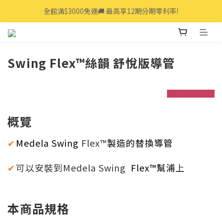
全館滿$3000免運🚚 最高享12期分期零利率!
全館滿$3000免運🚚 最高享12期分期零利率!
👩‍💻立即點我>>享專人線上一對一服務
全館滿$3000免運🚚 最高享12期分期零利率!
Swing Flex™
絲韻 舒悅版導管
prev
next
概覽
Medela Swing
Flex™
製造的替換導管
✔
可以安裝到Medela Swing
Flex™幫浦
上
✔
本商品規格