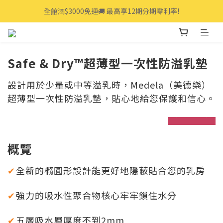
全館滿$3000免運🚚 最高享12期分期零利率!
全館滿$3000免運🚚 最高享12期分期零利率!
👩‍💻立即點我>>享專人線上一對一服務
全館滿$3000免運🚚 最高享12期分期零利率!
Safe & Dry™超薄型一次性防溢乳墊
設計用於少量或中等溢乳時，Medela（美德樂）
超薄型一次性防溢乳墊，貼心地給您保護和信心。
prev
next
概覽
全新的橢圓形設計能更好地隱蔽貼合您的乳房
✔
強力的吸水性聚合物核心牢牢鎖住水分
✔
五層吸水層厚度不到2mm
✔