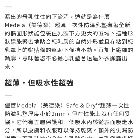
—
漏出的母乳往往向下流淌，這就是為什麼
Medela（美德樂）超薄一次性防溢乳墊有著全新
的橢圓形狀能包裹住乳頭下方更大的區域。這種形
狀還能緊密地貼合您乳房的自然外形並且在粘到您
乳罩上的黏貼條的幫助下保持不動。再加上纖細的
輪廓，意味著您不必擔心乳墊會透過外衣顯露出
來。
超薄，但吸水性超強
—
儘管Medela（美德樂）Safe & Dry™超薄一次性
防溢乳墊厚度小於2mm，但在性能上沒有任何妥
協。它們有五層保護和一個吸水內核從表面吸走水
分，所以皮膚和衣服可以保持乾爽。額外的側漏防